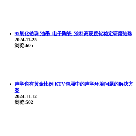
95氧化锆珠 油墨_电子陶瓷_涂料高硬度钇稳定研磨锆珠
2024-11-25
浏览:605
声学也有黄金比例|KTV包厢中的声学环境问题的解决方
案
2024-11-12
浏览:502