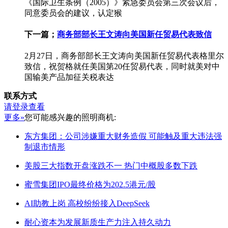
《国际卫生条例（2005）》紧急委员会第三次会议后，
同意委员会的建议，认定猴
下一篇；
商务部部长王文涛向美国新任贸易代表致信
2月27日，商务部部长王文涛向美国新任贸易代表格里尔
致信，祝贺格就任美国第20任贸易代表，同时就美对中
国输美产品加征关税表达
联系方式
请登录查看
更多»
您可能感兴趣的照明商机:
东方集团：公司涉嫌重大财务造假 可能触及重大违法强
制退市情形
美股三大指数开盘涨跌不一 热门中概股多数下跌
蜜雪集团IPO最终价格为202.5港元/股
AI助教上岗 高校纷纷接入DeepSeek
耐心资本为发展新质生产力注入持久动力