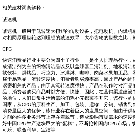
相关建材词条解释：
减速机
减速机一般用于低转速大扭矩的传动设备，把电动机、内燃机
对相同原理齿轮达到理想的减速效果，大小齿轮的齿数之比，
CPG
快速消费品行业主要分为四个子行业：一是个人护理品行业，
成清洁剂为主的织物清洁品以及以盘碟器皿清洁剂、地板清洁
软饮料、烘烤品、巧克力、冰淇淋、咖啡、肉菜水果加工品、乳
属于易耗品，流转速度快，消费者购买频率高，因此产品的周
紧密相关的产品，由于其流转速度很快，产品在制作时对产品
品，消费者购买商品时以方便、快捷。因此，在营销渠道建设中
的地位，人们日常生活所需的消耗补充都离不开它，该行业的
国家，从CPG的原料生产、加工、包装、运输、分销、销售
消费量巨大的优势，该行业存在着巨大的发展空间，但由于供
之间的许多业务环节上存在着脱节，造成影响市场需求的速度
好中国CPG生产这块巨大的“蛋糕”，不断抢摊国内CPG市
可乐、联合利华、宝洁等。