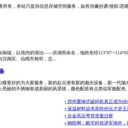
有，本站只提供信息存储空间服务，如有涉嫌抄袭/侵权/违规内容请
境内的湖泊——洪湖而命名，地跨东经113°07′~114°05′，
南区、仙桃市相邻，总...
备
栋2楼更好的为大家服务，新的起点便有新的抛光设备，新一代抛
亮丽的不锈钢形成美丽的风景线，颜色配搭有点类似军舰配色，还
• 郑州重锤式破碎机真正成为
• 保温材料追求高性价比才是王
• 合金高压弯管质量过硬
• 物联网：酷宅科技进军海外