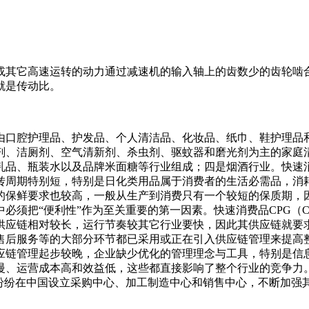
或其它高速运转的动力通过减速机的输入轴上的齿数少的齿轮啮
就是传动比。
由口腔护理品、护发品、个人清洁品、化妆品、纸巾、鞋护理品
剂、洁厕剂、空气清新剂、杀虫剂、驱蚊器和磨光剂为主的家庭
品、瓶装水以及品牌米面糖等行业组成；四是烟酒行业。快速消费
转周期特别短，特别是日化类用品属于消费者的生活必需品，消耗
的保鲜要求也较高，一般从生产到消费只有一个较短的保质期，因
必须把“便利性”作为至关重要的第一因素。快速消费品CPG（C
供应链相对较长，运行节奏较其它行业要快，因此其供应链就要
到售后服务等的大部分环节都已采用或正在引入供应链管理来提高
应链管理起步较晚，企业缺少优化的管理理念与工具，特别是信
慢、运营成本高和效益低，这些都直接影响了整个行业的竞争力
场，纷纷在中国设立采购中心、加工制造中心和销售中心，不断加