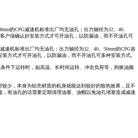
mm的CPG减速机标准出厂均无油孔；出力轴径为32、40、
货前客户须确认好安装方式才可开油孔，以防漏油，而不开油孔可
速机标准出厂均无油孔；出力轴径为32、40、50mm的CPG齿
安装方式才可开油孔，以防漏油，而不开油孔可多种安装方式。
殊环境条件下运转时，如高温、长时间运转、冲击负荷等，则换油频
量相对较少，本身为铝壳材质的机身就能达到较好的散热效果，且不
侵，有油孔的话需要定期清理油塞、油帽以免油孔堵塞造成减速