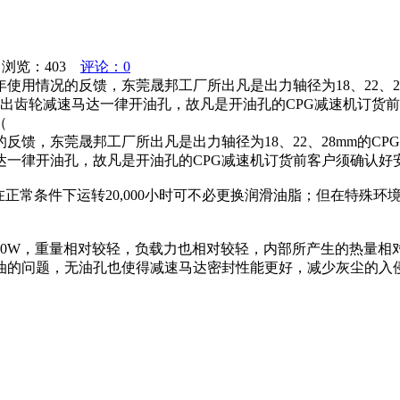
浏览：
403
评论：0
用情况的反馈，东莞晟邦工厂所出凡是出力轴径为18、22、28
厂所出齿轮减速马达一律开油孔，故凡是开油孔的CPG减速机订
（
馈，东莞晟邦工厂所出凡是出力轴径为18、22、28mm的CPG减
达一律开油孔，故凡是开油孔的CPG减速机订货前客户须确认好
），在正常条件下运转20,000小时可不必更换润滑油脂；但在特
0W~400W，重量相对较轻，负载力也相对较轻，内部所产生的热
油的问题，无油孔也使得减速马达密封性能更好，减少灰尘的入