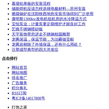
幕墙铝单板的安装流程
储能焊机应该怎样选择电极材料—苏州安嘉
燃煤锅炉在沈阳铁西地热安装市场得到广泛使用
康明斯1300kw发电机组机房的水冷降温方式
宝恒泵业：计量泵要定期维护才能良好工作
艺锋不锈钢喷砂板
天宇装饰带您进走不锈钢校园雕塑
龙飒保温，保温节能，为治霾做贡献
龙飒岩棉除了外墙保温，还有什么用处？
注塑成型典型的四大并发症
点击排行
网站首页
网站地图
排名推广
广告服务
积分换礼
RSS订阅
粤ICP备14017808号
灯饰之家