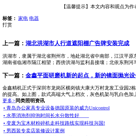
【温馨提示】本文内容和观点为作者所
标签：
家电
电器
打赏
上一篇：
湖北洪湖市人行道遮阳棚广告牌安装完成
洪湖市，隶属于湖北省荆州市，地处湖北省中南部，江汉平原东南端，以
湖南省临湘市隔江相望；西傍洪湖与监利县接壤；北依东荆河与汉
下一篇：
金鑫平面研磨机新的起点，新的镜面抛光设
金鑫精机正式于深圳市龙岗区横岗镇大康大万村龙发工业园2
的提高。如上图，款式高端大气上档次，灰色机架与乳白色加上
更多
>
同类照明资讯
• 青岛办公家具专业设备德国原装的威力Unicontrol
• 水墨消泡剂抑泡时间长水分散性好
• 变废为宝木材粉碎机走科技路线实现科技兴国!
• 男西装专卖店装修设计案例