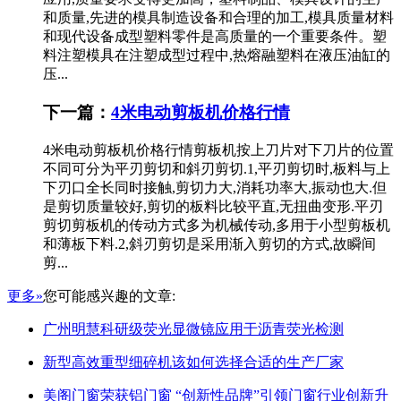
和质量,先进的模具制造设备和合理的加工,模具质量材料
和现代设备成型塑料零件是高质量的一个重要条件。塑
料注塑模具在注塑成型过程中,热熔融塑料在液压油缸的
压...
下一篇：
4米电动剪板机价格行情
4米电动剪板机价格行情剪板机按上刀片对下刀片的位置
不同可分为平刃剪切和斜刃剪切.1,平刃剪切时,板料与上
下刃口全长同时接触,剪切力大,消耗功率大,振动也大.但
是剪切质量较好,剪切的板料比较平直,无扭曲变形.平刃
剪切剪板机的传动方式多为机械传动,多用于小型剪板机
和薄板下料.2,斜刃剪切是采用渐入剪切的方式,故瞬间
剪...
更多»
您可能感兴趣的文章:
广州明慧科研级荧光显微镜应用于沥青荧光检测
新型高效重型细碎机该如何选择合适的生产厂家
美阁门窗荣获铝门窗 “创新性品牌”引领门窗行业创新升