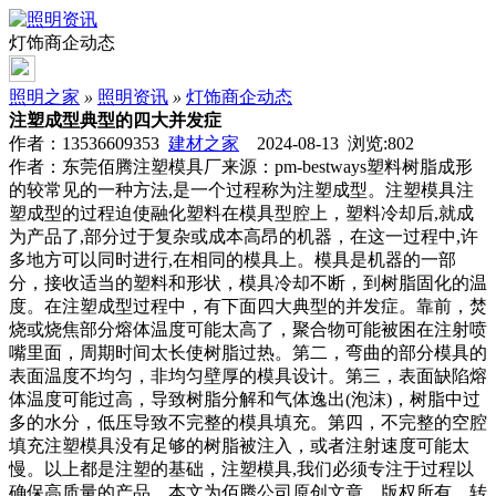
灯饰商企动态
照明之家
»
照明资讯
»
灯饰商企动态
注塑成型典型的四大并发症
作者：13536609353
建材之家
2024-08-13 浏览:
802
作者：东莞佰腾注塑模具厂来源：pm-bestways塑料树脂成形
的较常见的一种方法,是一个过程称为注塑成型。注塑模具注
塑成型的过程迫使融化塑料在模具型腔上，塑料冷却后,就成
为产品了,部分过于复杂或成本高昂的机器，在这一过程中,许
多地方可以同时进行,在相同的模具上。模具是机器的一部
分，接收适当的塑料和形状，模具冷却不断，到树脂固化的温
度。在注塑成型过程中，有下面四大典型的并发症。靠前，焚
烧或烧焦部分熔体温度可能太高了，聚合物可能被困在注射喷
嘴里面，周期时间太长使树脂过热。第二，弯曲的部分模具的
表面温度不均匀，非均匀壁厚的模具设计。第三，表面缺陷熔
体温度可能过高，导致树脂分解和气体逸出(泡沫)，树脂中过
多的水分，低压导致不完整的模具填充。第四，不完整的空腔
填充注塑模具没有足够的树脂被注入，或者注射速度可能太
慢。以上都是注塑的基础，注塑模具,我们必须专注于过程以
确保高质量的产品。本文为佰腾公司原创文章，版权所有，转