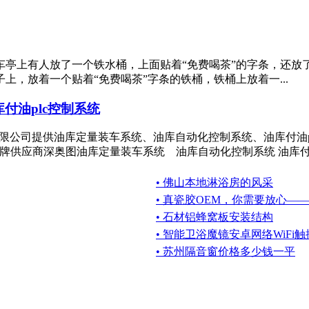
亭上有人放了一个铁水桶，上面贴着“免费喝茶”的字条，还放
，放着一个贴着“免费喝茶”字条的铁桶，铁桶上放着一...
付油plc控制系统
科技有限公司提供油库定量装车系统、油库自动化控制系统、油库付
牌供应商深奥图油库定量装车系统 油库自动化控制系统 油库付油p
• 佛山本地淋浴房的风采
• 真瓷胶OEM，你需要放心—
• 石材铝蜂窝板安装结构
• 智能卫浴魔镜安卓网络WiFi
• 苏州隔音窗价格多少钱一平