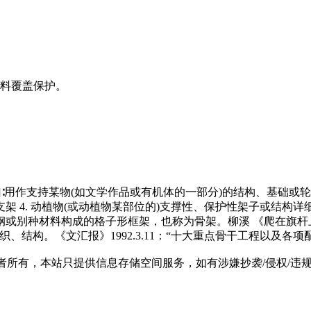
材料覆盖保护。
ork]∶用作支持某物(如文学作品或有机体的一部分)的结构、基础或轮廓的
 4. 动植物(或动植物某部位的)支撑性、保护性架子或结构详
钢或别种材料构成的格子形框架，也称为骨架。柳溪 《爬在旗杆
织、结构。《文汇报》1992.3.11：“十大重点骨干工程以及
有，本站只提供信息存储空间服务，如有涉嫌抄袭/侵权/违规内容请