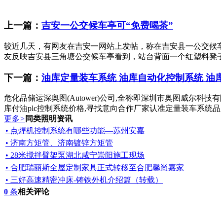
上一篇：
吉安一公交候车亭可“免费喝茶”
较近几天，有网友在吉安一网站上发帖，称在吉安县一公交候车
友反映吉安县三角塘公交候车亭看到，站台背面一个红塑料凳子上
下一篇：
油库定量装车系统 油库自动化控制系统 油库
危化品储运深奥图(Autower)公司,全称即深圳市奥图威尔
库付油plc控制系统价格,寻找意向合作厂家认准定量装车系统品
更多
>
同类照明资讯
• 点焊机控制系统有哪些功能—苏州安嘉
• 济南方矩管、济南镀锌方矩管
• 28米搅拌臂架泵湖北咸宁崇阳施工现场
• 合肥瑞丽斯全屋定制家具正式转移至合肥馨尚嘉家
• 三好高速精密冲床-铸铁外机介绍篇（转载）
0
条
相关评论