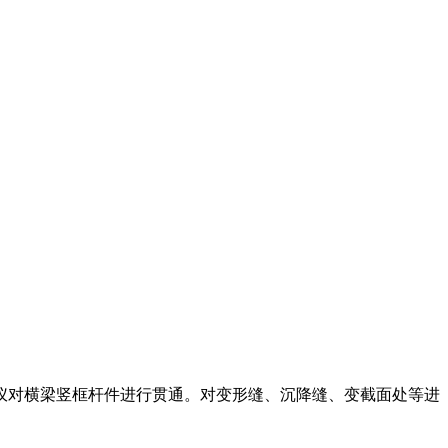
仪对横梁竖框杆件进行贯通。对变形缝、沉降缝、变截面处等进