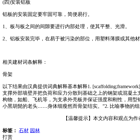
(四)安装铝板
铝板的安装固定要牢固可靠，简便易行。
1、板与板之间的间隙要进行内部处理，使其平整、光滑。
2、铝板安装完毕，在易于被污染的部位，用塑料薄膜或其他
相关建材词条解释：
骨架
以下结果由汉典提供词典解释基本解释1. [scaffolding;f
ramew
支撑外部墙壁并把负荷和应力分散到基础之上的钢架或混凝土支架
构物，如船、飞机等，为支承外壳板并保证强度和刚性，用型
小黑胡髭的老头……身体细瘦然而骨架结实。”2. 比喻事物的组
【温馨提示】本文内容和观点为作者所
标签：
石材
园林
打赏