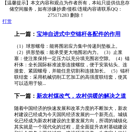
【温馨提示】本文内容和观点为作者所有，本站只提供信息存
储空间服务，如有涉嫌抄袭/侵权/违规内容请联系QQ：
275171283 删除！
打赏
上一篇：
宝坤自进式中空锚杆各配件的作用
（1）球形螺母：能将围岩应力集中传递到垫板上。
（2）拱形垫板：能承受更大地围岩内力。（3）止浆
塞：使注浆保持一定压力以充分填充围岩空隙。（4）锚
杆体：全长国际标准波形连接螺纹，便于安装钻头、连
接套、紧固螺母，并能任意切割和连接加长。（5）锚杆
联结套：采用机械切削工艺加工的高强度联结套，使其
可以适用于较...
下一篇：
新农村煤改气，农村供暖的解决之道
随着中国经济的快速发展和改革力度的不断加大，新农
村建设已经成为今天国民经济发展的一个新亮点。城镇
化已经成为新农村建设的主要发展方向，所谓的城镇化
其实就是一个现代化的过程，是全面提升农村基础建设