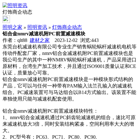
灯饰商企动态
照明之家
»
照明资讯
»
灯饰商企动态
铝合金nmrv减速机附PC前置减速模块
作者：qlt88
建材之家
2023-12-02 浏览:
443
东莞台机减速机有限公司专业生产销售蜗轮蜗杆减速机电机等
传动件配套厂家，nmrv铝合金减速机附PC前置减速模块也是
我公司生产的其中一种NMRV蜗轮蜗杆减速机，产品采用进口
原材料，台湾生产加工技术，并且通过ISO9001质量认证和CE
认证，质量放心可靠。
铝合金nmrv减速机附PC前置减速模块是一种模块形式结构的
产品，它可以与任何一种带有PAM输入法兰孔输入的减速机
组合。PC减速装置可与马达组合以B14方式输出。该装置不能
单独使用只能与减速机配套使用。
铝合金nmrv减速机附PC前置减速模块特性：
1、nmrv铝合金减速机通过PC斜齿轮减速机的组合，速比可原
来减速机放大3倍，同时安装结构紧凑，空间利用率大大的增
大。
2、PC型号有：PC63、PC71、PC80、PC90.