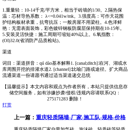
1.重量轻：10-14千克/平方米，相当于砖墙的1/30。2.隔热保
温：芯材导热系数： λ<=0.041w/mk。3.强度高：可作天花围
护结构板材承重，抗弯抗压；一般房屋不用梁柱。4.色泽鲜
艳：无需表面装饰，彩色镀锌钢板防腐层保持期在10-15年。
5.安装灵活快捷：施工周期可缩短40%以上。6.氧指数：
(OI)32.0(省消防产品质检站)。
渠道
词目：渠道拼音：qú dào基本解释1. [canal;ditch]∶在河、湖或水
库周围开挖的排灌水道2. [channel]∶比喻门路或途径。扩大商品
流通渠道一份请愿书通过适当渠道递交总统
【温馨提示】本文内容和观点为作者所有，本站只提供信息存
储空间服务，如有涉嫌抄袭/侵权/违规内容请联系QQ：
275171283 删除！
打赏
上一篇：
重庆轻质隔墙-厂家-施工队-规格-价格
重庆轻质隔墙厂家自带加气砖、泡沫砖、轻质砖等轻质