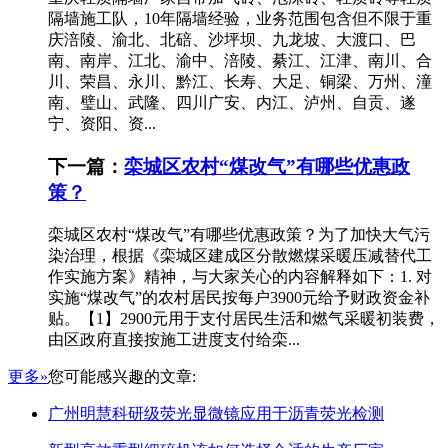
隔墙施工队，10年隔墙经验，业务范围包含但不限于重
庆涪陵、渝北、北碚、沙坪坝、九龙坡、大渡口、巴
南、南岸、江北、渝中、涪陵、綦江、江津、南川、合
川、荣昌、永川、黔江、长寿、大足、铜梁、万州、潼
南、璧山、武隆、四川广安、内江、泸州、自贡、遂
宁、资阳、资...
下一篇：
栾城区农村“煤改气”有哪些优惠政
策？
栾城区农村“煤改气”有哪些优惠政策？为了加快大气污
染治理，根据《栾城区建成区分散燃煤采暖压减替代工
作实施方案》精神，与大家关心的内容解释如下：1. 对
实施“煤改气”的农村居民按每户3900元给予财政资金补
贴。【1】2900元用于支付居民生活和燃气采暖初装费，
由区政府直接按施工进度支付给栾...
更多»
您可能感兴趣的文章:
广州明慧科研级荧光显微镜应用于沥青荧光检测