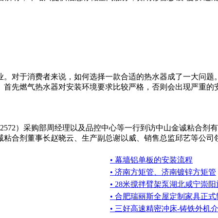
业。对于消费者来说，如何选择一款合适的热水器成了一大问题
首先燃气热水器对安装环境要求比较严格，否则会出现严重的安全
：002572）采购部周经理以及品控中心等一行到访中山金诚粘
粘合剂董事长赵晓云、生产副总谢以威、销售总监邱艺等公司领导
• 幕墙铝单板的安装流程
• 济南方矩管、济南镀锌方矩管
• 28米搅拌臂架泵湖北咸宁崇
• 合肥瑞丽斯全屋定制家具正
• 三好高速精密冲床-铸铁外机