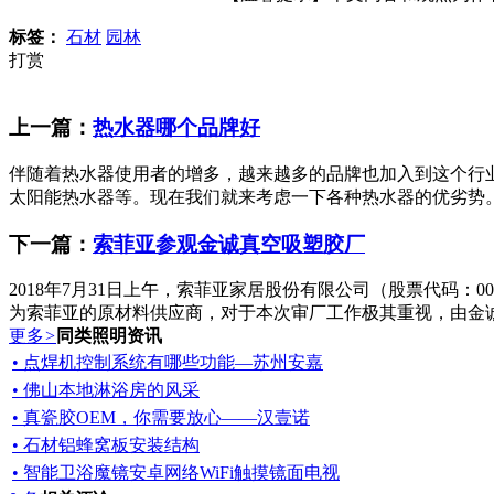
标签：
石材
园林
打赏
上一篇：
热水器哪个品牌好
伴随着热水器使用者的增多，越来越多的品牌也加入到这个行
太阳能热水器等。现在我们就来考虑一下各种热水器的优劣势。
下一篇：
索菲亚参观金诚真空吸塑胶厂
2018年7月31日上午，索菲亚家居股份有限公司（股票代码
为索菲亚的原材料供应商，对于本次审厂工作极其重视，由金诚
更多
>
同类照明资讯
• 点焊机控制系统有哪些功能—苏州安嘉
• 佛山本地淋浴房的风采
• 真瓷胶OEM，你需要放心——汉壹诺
• 石材铝蜂窝板安装结构
• 智能卫浴魔镜安卓网络WiFi触摸镜面电视