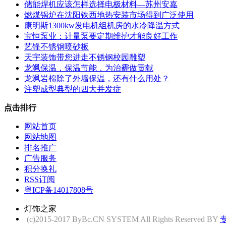
储能焊机应该怎样选择电极材料—苏州安嘉
燃煤锅炉在沈阳铁西地热安装市场得到广泛使用
康明斯1300kw发电机组机房的水冷降温方式
宝恒泵业：计量泵要定期维护才能良好工作
艺锋不锈钢喷砂板
天宇装饰带您进走不锈钢校园雕塑
龙飒保温，保温节能，为治霾做贡献
龙飒岩棉除了外墙保温，还有什么用处？
注塑成型典型的四大并发症
点击排行
网站首页
网站地图
排名推广
广告服务
积分换礼
RSS订阅
粤ICP备14017808号
灯饰之家
(c)2015-2017 ByBc.CN SYSTEM All Rights Reserved BY