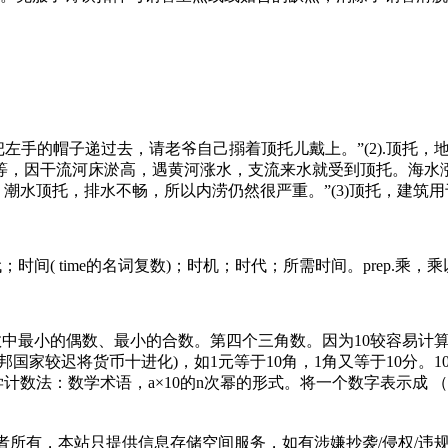
先把左手的帽子递过去，请老爷自己搦着顶托儿戴上。”(2).顶
等，因干流河床淤高，遇黄河涨水，支流来水就受到顶托。海水
，潮水顶托，排水不畅，所以内涝仍然很严重。”(3)顶托，建筑
落后于时代；时间( time的名词复数)；时机；时代；所需时间。prep.乘，
位数中最小的偶数、最小的合数。第四个三角数。因为10较容易计算，所
家较迟将货币十进化)，如1元等于10角，1角又等于10分。10
数法：数学术语，a×10的n次幂的形式。将一个数字表示成 （a×1
有，本站只提供信息存储空间服务，如有涉嫌抄袭/侵权/违规内容请