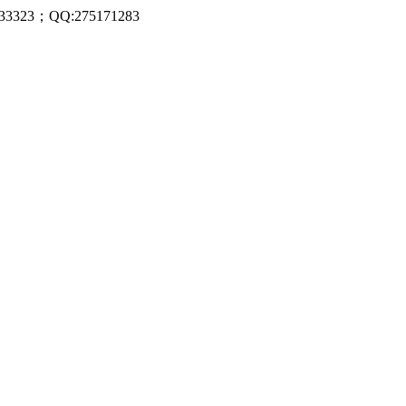
323；QQ:275171283