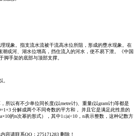
托，地理现象。指支流水流被干流高水位所阻，形成的壅水现象。在
涨潮或河、湖水位增高，挡住流入的河水，使不易下泄。《中国
用于脚手架的底部与顶部支撑。
乘以。
以有不少单位同长度(以metre计)、重量(以gram计)等都是
=1+3 分解成两个不同奇数的平方和， 并且它是满足此性质的
0的n次幂的形式），其中1≤|a|<10，n表示整数，这种记数方
联系QQ：275171283 删除！