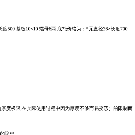
度500 基板10×10 螺母6两 底托价格为：*元直径36×长度700
的厚度极限,在实际使用过程中因为厚度不够而易变形）的限制而
脱的隐患。