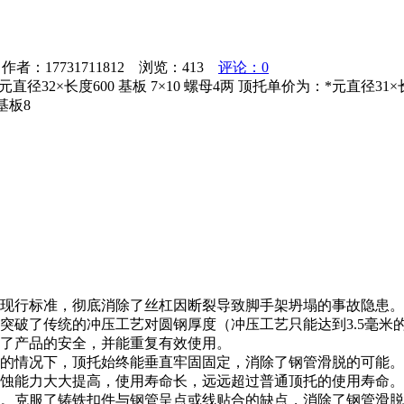
者：17731711812 浏览：
413
评论：0
直径32×长度600 基板 7×10 螺母4两 顶托单价为：*元直径31×长
基板8
家现行标准，彻底消除了丝杠因断裂导致脚手架坍塌的事故隐患。
突破了传统的冲压工艺对圆钢厚度（冲压工艺只能达到3.5毫米
证了产品的安全，并能重复有效使用。
形的情况下，顶托始终能垂直牢固固定，消除了钢管滑脱的可能。
锈蚀能力大大提高，使用寿命长，远远超过普通顶托的使用寿命。
大。克服了铸铁扣件与钢管呈点或线贴合的缺点，消除了钢管滑