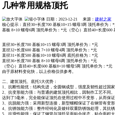
几种常用规格顶托
日期：2023-12-21 来源：
建材之家
作
核心提示：直径30×长度700 基板10×15 螺母3两 顶托单价为：*元
基板 8×10 螺母6两 顶托单价为：*元（空心）直径40×长度600 
直径30×长度700 基板10×15 螺母3两 顶托单价为：*元
直径32×长度600 基板 7×10 螺母4两 顶托单价为：*元
直径31×长度500 基板10×10 螺母6两 底托价格为：*元
直径36×长度700 基板 8×10 螺母6两 顶托单价为：*元
（空心）直径40×长度600 基板8×10 螺母5两 顶托单价为：*元
由于原材料变化快，以上价格仅供参考。
二、建筑顶托、底托5大优势：
1、抗断性能优：结构先进，全圆钢成型，强度及韧性超过国
2、抗变形能力强：与普通的建筑顶托相比，因制作工艺不同。
达到了5毫米，完全能保证顶托在使用过程中不变形，从而保
3、抗脱能力强：采用新型连接，新型螺帽保证了在钢管有变
4、抗锈蚀能力强：整件经钝化及镀锌双重防锈蚀处理，其抗
5、抗滑性能强：保证了钢管与顶托呈面贴合状态，贴合面积