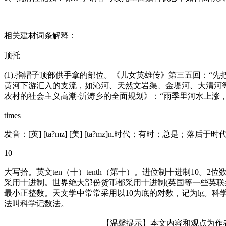
相关建材词条解释：
顶托
(1).指帽子顶部供手拿的部位。《儿女英雄传》第三五回：“
黄河下游汇入的支流，如沁河、天然文岩渠、金堤河、大清河
农村的社会主义高潮·沂涛乡的全面规划》：“雨季里河水上涨
times
发音：[英] [ta?mz] [美] [ta?mz]n.时代；有时；总是；
10
大写拾。英文ten（十）tenth（第十）。进位制十进制10。2
采用十进制。世界绝大部份货币都采用十进制(英国等一些英联邦国
最小正整数。天文学中常常采用以10为底的对数，记为lg。科学计
法叫科学记数法。
【温馨提示】本文内容和观点为作者所