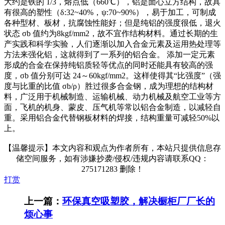
大约是铁的 1/3，熔点低（660℃），铝是面心立方结构，故具
有很高的塑性（δ:32~40%，ψ:70~90%），易于加工，可制成
各种型材、板材，抗腐蚀性能好；但是纯铝的强度很低，退火
状态 σb 值约为8kgf/mm2，故不宜作结构材料。通过长期的生
产实践和科学实验，人们逐渐以加入合金元素及运用热处理等
方法来强化铝，这就得到了一系列的铝合金。 添加一定元素
形成的合金在保持纯铝质轻等优点的同时还能具有较高的强
度，σb 值分别可达 24～60kgf/mm2。这样使得其“比强度”（强
度与比重的比值 σb/ρ）胜过很多合金钢，成为理想的结构材
料，广泛用于机械制造、运输机械、动力机械及航空工业等方
面，飞机的机身、蒙皮、压气机等常以铝合金制造，以减轻自
重。采用铝合金代替钢板材料的焊接，结构重量可减轻50%以
上。
【温馨提示】本文内容和观点为作者所有，本站只提供信息存
储空间服务，如有涉嫌抄袭/侵权/违规内容请联系QQ：
275171283 删除！
打赏
上一篇：
环保真空吸塑胶，解决橱柜厂厂长的
烦心事