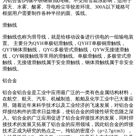
为铝合金(内镶不锈钢条)或纯铜。不受雨雪霜冻影响，适用于
露天、水雾、酸雾、导电粉尘等较差环境。300A以下规格可
根据用户需要制作各种半径的圆、弧线。
滑触线
滑触线也称为滑导线，就是给移动设备进行供电的一组输电装
置。 主要分为QYH单极铝滑触线，QYHT单极铜滑触线，
QYT钢体滑触线， QYG多极管式滑触线，QYW无接缝滑触
线，QY铜接触线等常用的滑触线。单极滑触线，多极管式滑
触线，无接缝滑触线属于安全滑触线，钢体滑触线属于非安全
滑触线。
铝合金
铝合金铝合金是工业中应用最广泛的一类有色金属结构材料，
在航空、航天、汽车、机械制造、船舶及化学工业中已大量应
用。随着近年来科学技术以及工业经济的飞速发展，对铝合金
焊接结构件的需求日益增多，使铝合金的焊接性研究也随之深
入。铝合金的广泛应用促进了铝合金焊接技术的发展，同时焊
接技术的发展又拓展了铝合金的应用领域，因此铝合金的焊接
技术正成为研究的热点之一。纯铝的密度小（ρ=2.7g/cm3），