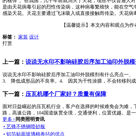
的核弹”。在我国，几十年前就消灭了天花，现在不仅普通人
是由天花病毒引起的烈性传染病，这种病毒繁殖快，能在空气
感染天花。天花主要通过飞沫吸入或直接接触而传染。天花病
【温馨提示】本文内容和观点为作者所
标签：
家装
设计
打赏
上一篇：
说说无水印不影响硅胶后序加工油印外脱模
说说无水印不影响硅胶后序加工油印外脱模剂有什么亮点一、 
3. 降低成形品的不良率。4. 因其为干性涂膜，不会转移到成
下一篇：
压瓦机哪个厂家好？质量有保障
面对日益崛起的压瓦机行业，客户在选择的时候难免会为难，
路，高速公路，104国道纵贯全境，交通便利，位置优越。是一
更多
>
同类照明资讯
• 艺锋不锈钢喷砂板
• 铝箔贴面玻璃棉卷毡的优点