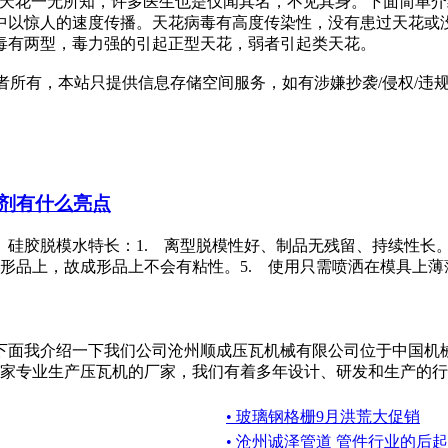
对天花一无所知，许多医生也是仅闻其名，不见其身。下面简单
中以惊人的速度传播。天花病毒有高度传染性，没有患过天花或
毒有两型，毒力强的引起正型天花，弱者引起类天花。
有，本站只提供信息存储空间服务，如有涉嫌抄袭/侵权/违规内容请
剂有什么亮点
硅胶脱模水特长：1. 离型脱模性好、制品无残留、持续性长。
形品上，故成形品上不会有粘性。5. 使用只需喷洒在模具上薄薄
下面我介绍一下我们公司沧州顺成压瓦机械有限公司位于中国机
家专业生产压瓦机的厂家，我们有着多年设计、研发和生产的行业
• 玻璃钢格栅9月洪荒大促销
• 沧州诚泽管道 管件行业的后