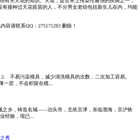
介绍有关天花的知识。天花，是世界上传染性最强的疾病之一，
没有接种过天花疫苗的人，不分男女老幼包括新生儿在内，均能
联系QQ：275171283 删除！
2. 不易污染模具，减少清洗模具的次数，二次加工容易。
一层，不会积留在模...
械之乡，铸造名城——泊头市，北依京津，东临渤海，京沪铁
经验，现已...
起之秀