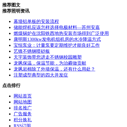
推荐图文
推荐照明资讯
幕墙铝单板的安装流程
储能焊机应该怎样选择电极材料—苏州安嘉
燃煤锅炉在沈阳铁西地热安装市场得到广泛使用
康明斯1300kw发电机组机房的水冷降温方式
宝恒泵业：计量泵要定期维护才能良好工作
艺锋不锈钢喷砂板
天宇装饰带您进走不锈钢校园雕塑
龙飒保温，保温节能，为治霾做贡献
龙飒岩棉除了外墙保温，还有什么用处？
注塑成型典型的四大并发症
点击排行
网站首页
网站地图
排名推广
广告服务
积分换礼
RSS订阅