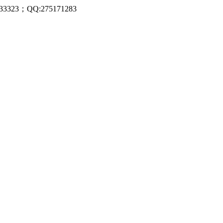
323；QQ:275171283