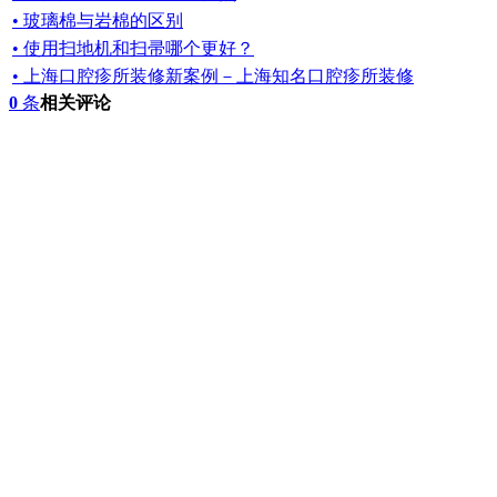
• 玻璃棉与岩棉的区别
• 使用扫地机和扫帚哪个更好？
• 上海口腔疹所装修新案例－上海知名口腔疹所装修
0
条
相关评论