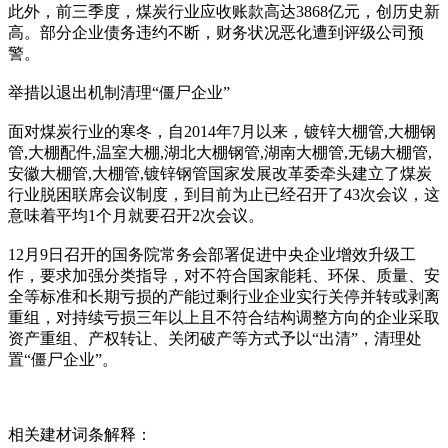
此外，前三季度，煤炭行业应收账款高达3868亿元，创历史新
高。部分企业债务违约不断，财务状况恶化遭到评级公司预
警。
举措以退出机制清理“僵尸企业”
面对煤炭行业的寒冬，自2014年7月以来，镀锌大棚管,大棚钢
管,大棚配件,温室大棚,湖北大棚钢管,湖南大棚管,无锡大棚管,
安徽大棚管,大棚管,镀锌钢管国家发展改革委牵头建立了煤炭
行业脱困联席会议制度，到目前为止已经召开了43次会议，这
意味着平均1个月就要召开2次会议。
12月9日召开的国务院常务会部署促进中央企业增效升级工
作，要求加强分类指导，对不符合国家能耗、环保、质量、安
全等标准和长期亏损的产能过剩行业企业实行关停并转或剥离
重组，对持续亏损三年以上且不符合结构调整方向的企业采取
资产重组、产权转让、关闭破产等方式予以“出清”，清理处
置“僵尸企业”。
相关建材词条解释：