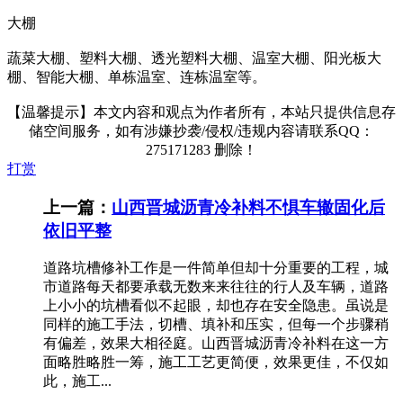
大棚
蔬菜大棚、塑料大棚、透光塑料大棚、温室大棚、阳光板大
棚、智能大棚、单栋温室、连栋温室等。
【温馨提示】本文内容和观点为作者所有，本站只提供信息存
储空间服务，如有涉嫌抄袭/侵权/违规内容请联系QQ：
275171283 删除！
打赏
上一篇：
山西晋城沥青冷补料不惧车辙固化后
依旧平整
道路坑槽修补工作是一件简单但却十分重要的工程，城
市道路每天都要承载无数来来往往的行人及车辆，道路
上小小的坑槽看似不起眼，却也存在安全隐患。虽说是
同样的施工手法，切槽、填补和压实，但每一个步骤稍
有偏差，效果大相径庭。山西晋城沥青冷补料在这一方
面略胜略胜一筹，施工工艺更简便，效果更佳，不仅如
此，施工...