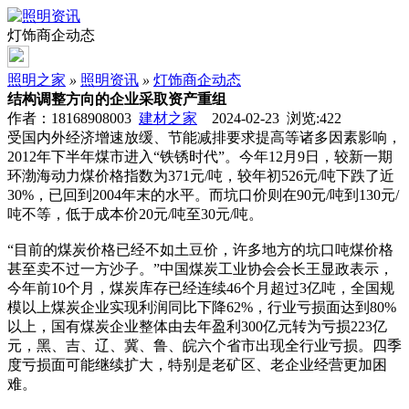
灯饰商企动态
照明之家
»
照明资讯
»
灯饰商企动态
结构调整方向的企业采取资产重组
作者：18168908003
建材之家
2024-02-23 浏览:
422
受国内外经济增速放缓、节能减排要求提高等诸多因素影响，
2012年下半年煤市进入“铁锈时代”。今年12月9日，较新一期
环渤海动力煤价格指数为371元/吨，较年初526元/吨下跌了近
30%，已回到2004年末的水平。而坑口价则在90元/吨到130元/
吨不等，低于成本价20元/吨至30元/吨。
“目前的煤炭价格已经不如土豆价，许多地方的坑口吨煤价格
甚至卖不过一方沙子。”中国煤炭工业协会会长王显政表示，
今年前10个月，煤炭库存已经连续46个月超过3亿吨，全国规
模以上煤炭企业实现利润同比下降62%，行业亏损面达到80%
以上，国有煤炭企业整体由去年盈利300亿元转为亏损223亿
元，黑、吉、辽、冀、鲁、皖六个省市出现全行业亏损。四季
度亏损面可能继续扩大，特别是老矿区、老企业经营更加困
难。