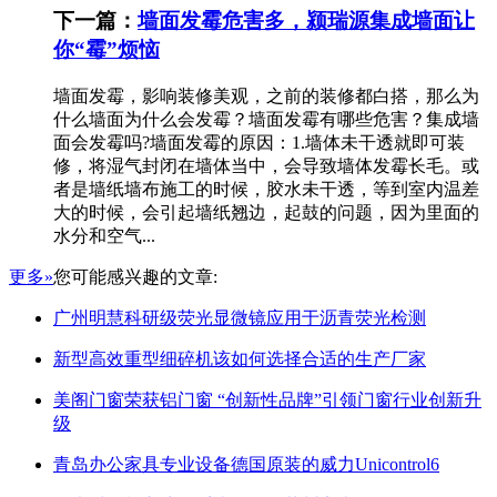
下一篇：
墙面发霉危害多，颍瑞源集成墙面让
你“霉”烦恼
墙面发霉，影响装修美观，之前的装修都白搭，那么为
什么墙面为什么会发霉？墙面发霉有哪些危害？集成墙
面会发霉吗?墙面发霉的原因：1.墙体未干透就即可装
修，将湿气封闭在墙体当中，会导致墙体发霉长毛。或
者是墙纸墙布施工的时候，胶水未干透，等到室内温差
大的时候，会引起墙纸翘边，起鼓的问题，因为里面的
水分和空气...
更多»
您可能感兴趣的文章:
广州明慧科研级荧光显微镜应用于沥青荧光检测
新型高效重型细碎机该如何选择合适的生产厂家
美阁门窗荣获铝门窗 “创新性品牌”引领门窗行业创新升
级
青岛办公家具专业设备德国原装的威力Unicontrol6