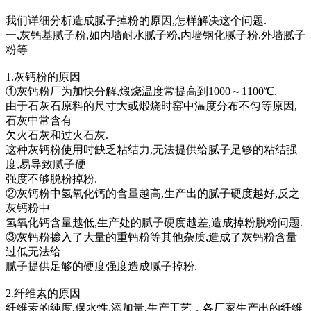
我们详细分析造成腻子掉粉的原因,怎样解决这个问题.
一,灰钙基腻子粉,如内墙耐水腻子粉,内墙钢化腻子粉,外墙腻子
粉等
1.灰钙粉的原因
①灰钙粉厂为加快分解,煅烧温度常提高到1000～1100℃.
由于石灰石原料的尺寸大或煅烧时窑中温度分布不匀等原因,
石灰中常含有
欠火石灰和过火石灰.
这种灰钙粉使用时缺乏粘结力,无法提供给腻子足够的粘结强
度,易导致腻子硬
强度不够脱粉掉粉.
②灰钙粉中氢氧化钙的含量越高,生产出的腻子硬度越好,反之
灰钙粉中
氢氧化钙含量越低,生产处的腻子硬度越差,造成掉粉脱粉问题.
③灰钙粉掺入了大量的重钙粉等其他杂质,造成了灰钙粉含量
过低无法给
腻子提供足够的硬度强度造成腻子掉粉.
2.纤维素的原因
纤维素的纯度,保水性,添加量,生产工艺，各厂家生产出的纤维