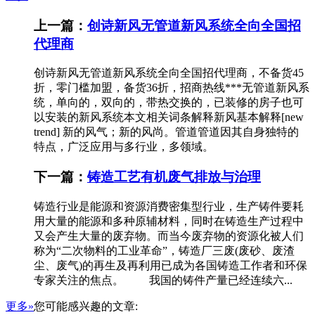
上一篇：
创诗新风无管道新风系统全向全国招
代理商
创诗新风无管道新风系统全向全国招代理商，不备货45
折，零门槛加盟，备货36折，招商热线***无管道新风系
统，单向的，双向的，带热交换的，已装修的房子也可
以安装的新风系统本文相关词条解释新风基本解释[new
trend] 新的风气；新的风尚。管道管道因其自身独特的
特点，广泛应用与多行业，多领域。
下一篇：
铸造工艺有机废气排放与治理
铸造行业是能源和资源消费密集型行业，生产铸件要耗
用大量的能源和多种原辅材料，同时在铸造生产过程中
又会产生大量的废弃物。而当今废弃物的资源化被人们
称为“二次物料的工业革命”，铸造厂三废(废砂、废渣
尘、废气)的再生及再利用已成为各国铸造工作者和环保
专家关注的焦点。 我国的铸件产量已经连续六...
更多»
您可能感兴趣的文章: