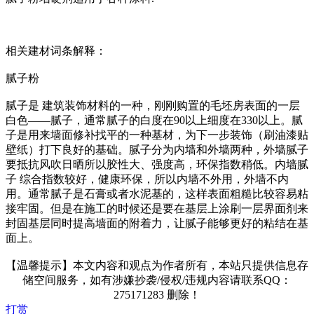
相关建材词条解释：
腻子粉
腻子是 建筑装饰材料的一种，刚刚购置的毛坯房表面的一层
白色——腻子，通常腻子的白度在90以上细度在330以上。腻
子是用来墙面修补找平的一种基材，为下一步装饰（刷油漆贴
壁纸）打下良好的基础。腻子分为内墙和外墙两种，外墙腻子
要抵抗风吹日晒所以胶性大、强度高，环保指数稍低。内墙腻
子 综合指数较好，健康环保，所以内墙不外用，外墙不内
用。通常腻子是石膏或者水泥基的，这样表面粗糙比较容易粘
接牢固。但是在施工的时候还是要在基层上涂刷一层界面剂来
封固基层同时提高墙面的附着力，让腻子能够更好的粘结在基
面上。
【温馨提示】本文内容和观点为作者所有，本站只提供信息存
储空间服务，如有涉嫌抄袭/侵权/违规内容请联系QQ：
275171283 删除！
打赏