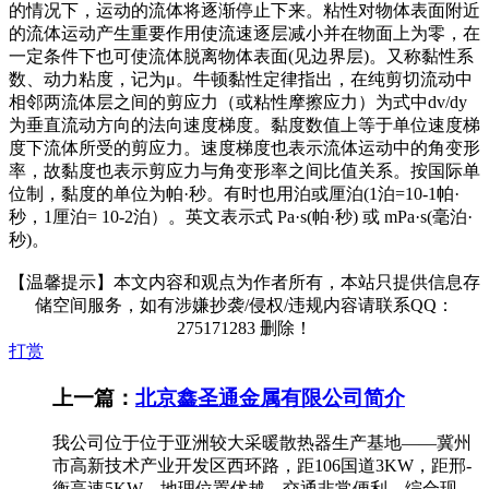
的情况下，运动的流体将逐渐停止下来。粘性对物体表面附近
的流体运动产生重要作用使流速逐层减小并在物面上为零，在
一定条件下也可使流体脱离物体表面(见边界层)。又称黏性系
数、动力粘度，记为μ。牛顿黏性定律指出，在纯剪切流动中
相邻两流体层之间的剪应力（或粘性摩擦应力）为式中dv/dy
为垂直流动方向的法向速度梯度。黏度数值上等于单位速度梯
度下流体所受的剪应力。速度梯度也表示流体运动中的角变形
率，故黏度也表示剪应力与角变形率之间比值关系。按国际单
位制，黏度的单位为帕·秒。有时也用泊或厘泊(1泊=10-1帕·
秒，1厘泊= 10-2泊）。英文表示式 Pa·s(帕·秒) 或 mPa·s(毫泊·
秒)。
【温馨提示】本文内容和观点为作者所有，本站只提供信息存
储空间服务，如有涉嫌抄袭/侵权/违规内容请联系QQ：
275171283 删除！
打赏
上一篇：
北京鑫圣通金属有限公司简介
我公司位于位于亚洲较大采暖散热器生产基地——冀州
市高新技术产业开发区西环路，距106国道3KW，距邢-
衡高速5KW，地理位置优越，交通非常便利。综合现