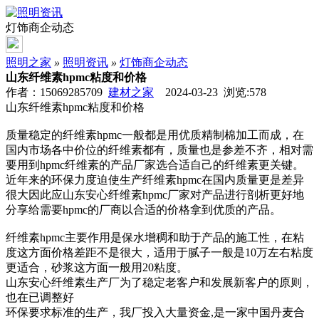
灯饰商企动态
照明之家
»
照明资讯
»
灯饰商企动态
山东纤维素hpmc粘度和价格
作者：15069285709
建材之家
2024-03-23 浏览:
578
山东纤维素hpmc粘度和价格
质量稳定的纤维素hpmc一般都是用优质精制棉加工而成，在
国内市场各中价位的纤维素都有，质量也是参差不齐，相对需
要用到hpmc纤维素的产品厂家选合适自己的纤维素更关键。
近年来的环保力度迫使生产纤维素hpmc在国内质量更是差异
很大因此应山东安心纤维素hpmc厂家对产品进行剖析更好地
分享给需要hpmc的厂商以合适的价格拿到优质的产品。
纤维素hpmc主要作用是保水增稠和助于产品的施工性，在粘
度这方面价格差距不是很大，适用于腻子一般是10万左右粘度
更适合，砂浆这方面一般用20粘度。
山东安心纤维素生产厂为了稳定老客户和发展新客户的原则，
也在已调整好
环保要求标准的生产，我厂投入大量资金,是一家中国丹麦合