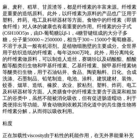
麻、麦秆、稻草、甘蔗渣等，都是纤维素的丰富来源。纤维素
是重要的造纸原料。此外，以纤维素为原料的产品也广泛用于
塑料、炸药、电工及科研器材等方面。食物中的纤维素（即膳
食纤维）对人体的健康也有着重要的作用。纤维素的分子式
(C6H10O5)n，由D-葡萄糖以β-1，4糖苷键组成的大分子多
糖，分子量50000～2500000，相当于300～15000个葡萄糖基。
不溶于水及一般有机溶剂。是植物细胞壁的主要成分。全世界
用于纺织造纸的纤维素，每年达800万吨。此外，用分离纯化
的纤维素做原料，可以制造人造丝，赛璐玢以及硝酸酯、醋酸
酯等酯类衍生物和甲基纤维素、乙基纤维素、羧甲基纤维素钠
等醚类衍生物，用于石油钻井、食品、陶瓷釉料、日化、合成
洗涤、石墨制品、铅笔制造、电池、涂料、建筑建材、装饰、
蚊香、烟草、造纸、橡胶、农业、胶粘剂、塑料、炸药、电工
及科研器材等方面。人类膳食中的纤维素主要含于蔬菜和粗加
工的谷类中，虽然不能被消化吸收，但有促进肠道蠕动，利于
粪便排出等功能。草食动物则依赖其消化道中的共生微生物将
纤维素分解，从而得以吸收利用。
粘度
正在加载性viscosity由于粘性的耗能作用，在无外界能量补充