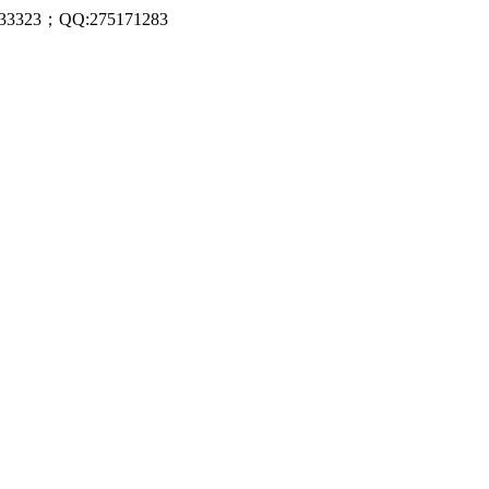
323；QQ:275171283