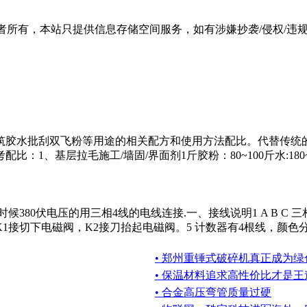
有，本站只提供信息存储空间服务，如有涉嫌抄袭/侵权/违规内容请
水批刮双飞粉等用途的相关配方和使用方法配比。代替传统的801
、基层拉毛施工/墙固/界面剂1斤胶粉：80~100斤水:180~2
电压的用三相4线的电线连接.一、接线说明1 A B C 三相电源2 
切下电磁阀，K2接刀抬起电磁阀。5 计数器有4根线，颜色分别
• 郑州重锤式破碎机真正成为
• 保温材料追求高性价比才是王
• 合金高压弯管质量过硬