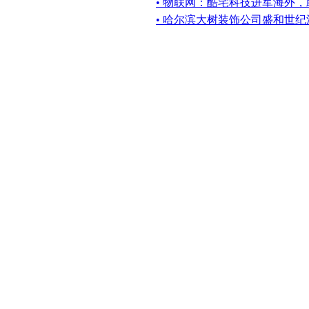
• 物联网：酷宅科技进军海外
• 哈尔滨大树装饰公司盛和世