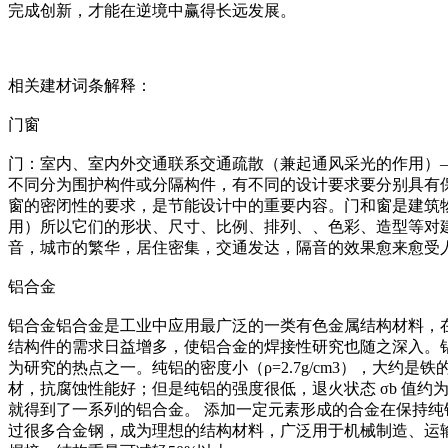
完成创新，才能在逆境中赢得长远发展。
相关建材词条解释：
门窗
门：室内、室内外交通联系交通疏散（兼起通风采光的作用）
不同分为围护构件或分隔构件，有不同的设计要求要分别具有
窗的密闭性的要求，是节能设计中的重要内容。门和窗是建筑
用）所以它们的形状、尺寸、比例、排列、、色彩、造型等对
音，城市的繁华，居住密集，交通发达，隔音的效果愈来愈受
铝合金
铝合金铝合金是工业中应用最广泛的一类有色金属结构材料，
结构件的需求日益增多，使铝合金的焊接性研究也随之深入。
为研究的热点之一。纯铝的密度小（ρ=2.7g/cm3），大约是铁的
材，抗腐蚀性能好；但是纯铝的强度很低，退火状态 σb 值约
就得到了一系列的铝合金。 添加一定元素形成的合金在保持纯铝质轻
过很多合金钢，成为理想的结构材料，广泛用于机械制造、运