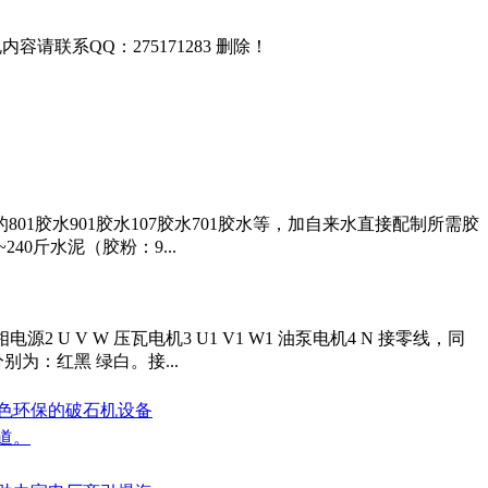
联系QQ：275171283 删除！
胶水901胶水107胶水701胶水等，加自来水直接配制所需胶
40斤水泥（胶粉：9...
U V W 压瓦电机3 U1 V1 W1 油泵电机4 N 接零线，同
为：红黑 绿白。接...
绿色环保的破石机设备
道。