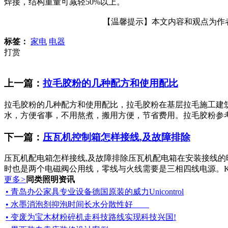
焊接，结构重量可减轻50%以上。
【温馨提示】本文内容和观点为作者所
标签：
家电
电器
打赏
上一篇：
拉毛胶粉的几种配方和使用配比
拉毛胶粉的几种配方和使用配比，拉毛胶粉在基层拉毛施工建筑胶
水，方便省事，不用熬煮，搬用方便，节省费用。拉毛胶粉参考配比：1
下一篇：
压瓦机控制箱怎样接线,及故障排除
压瓦机配电箱怎样接线,及故障排除压瓦机配电箱在安装接线的时候380伏
时也是两个电磁阀公用线，零线与火线需要是三相四线电源。K1接
更多
>
同类照明资讯
• 青岛办公家具专业设备德国原装的威力Unicontrol
• 水墨消泡剂抑泡时间长水分散性好
• 变废为宝木材粉碎机走科技路线实现科技兴国!