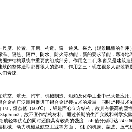
—尺度、位置、开启、构造。窗：通风、采光（观景眺望的作用）
保温、隔热、隔声、防水、防火等功能，新的要求节能，寒冷地区
物围护结构系统中重要的组成部分。作用之二:门和窗又是建筑造
建筑的整体造型都要很大的影响。作用之三：现在很多人都装双
人们青睐。
在航空、航天、汽车、机械制造、船舶及化学工业中已大量应用
铝合金的广泛应用促进了铝合金焊接技术的发展，同时焊接技术
 1/3，熔点低（660℃），铝是面心立方结构，故具有很高的塑性（
为8kgf/mm2，故不宜作结构材料。通过长期的生产实践和科
等优点的同时还能具有较高的强度，σb 值分别可达 24～60kgf
输机械、动力机械及航空工业等方面，飞机的机身、蒙皮、压气