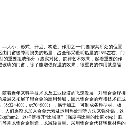
—大小、形式、开启、构造。作用之一:门窗按其所处的位置
由门窗缝隙而损失的热量，占全部采暖耗热量的25%左右。门
型的重要组成部分（虚实对比、韵律艺术效果，起着重要的作
层玻璃的门窗，除了能增强保温的效果，很重要的作用就是隔
。随着近年来科学技术以及工业经济的飞速发展，对铝合金焊接
的发展又拓展了铝合金的应用领域，因此铝合金的焊接技术正成
δ:32~40%，ψ:70~90%），易于加工，可制成各种型材、板
学实验，人们逐渐以加入合金元素及运用热处理等方法来强化铝，这
/mm2。这样使得其“比强度”（强度与比重的比值 σb/ρ）胜
机等常以铝合金制造，以减轻自重。采用铝合金代替钢板材料的