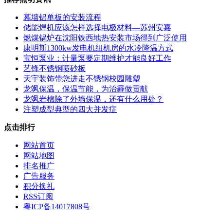
幕墙铝单板的安装流程
储能焊机应该怎样选择电极材料—苏州安嘉
燃煤锅炉在沈阳铁西地热安装市场得到广泛使用
康明斯1300kw发电机组机房的水冷降温方式
宝恒泵业：计量泵要定期维护才能良好工作
艺锋不锈钢喷砂板
天宇装饰带您进走不锈钢校园雕塑
龙飒保温，保温节能，为治霾做贡献
龙飒岩棉除了外墙保温，还有什么用处？
注塑成型典型的四大并发症
点击排行
网站首页
网站地图
排名推广
广告服务
积分换礼
RSS订阅
粤ICP备14017808号