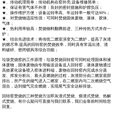
★、传动机理简单：传动机构在窑外壳.设备维修简单；
★、保证有害气体不外泄：良好的密封措施和炉膛负压；
★、操作维护方便：设备运转率高、年运转率一般可达90%；
★、对焚烧物适应性强：可同时焚烧固体废物、液体、胶体、
气体；
★、热利用率较高：焚烧物料翻腾前进、三种传热方式并存一
炉；
★、结合先进技术：将传统二燃室演变为二燃炉，提高了灰渣
的燃尽率.提高的回转窑的焚烧效率，同时具有常温出渣、渣
料破碎、密闭锁风等综合功能；
垃圾焚烧窑的工作原理：垃圾焚烧回转窑可同时处理固体和液
体废物，固体废物由专用输送设备送入回转窑，液体废物通过
高效雾化设备喷入窑体进料端，废物在回转窑内完成水分蒸
发、挥发分析出、着火及燃烧的过程，灰渣部分由二燃室底部
排出，所产生的烟气进入二燃室，在二燃室内与二次燃烧空气
混合，达到烟气完全燃烧，实现尾气安全达标排放。
回转窑焚烧的三种焚烧方法即灰渣式焚烧、熔渣式焚烧、热解
式焚烧。有什么疑问可直接与我们联系，我们会靠前时间给您
回复。