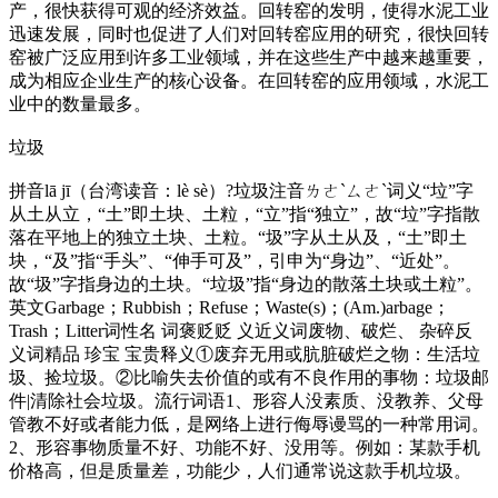
产，很快获得可观的经济效益。回转窑的发明，使得水泥工业
迅速发展，同时也促进了人们对回转窑应用的研究，很快回转
窑被广泛应用到许多工业领域，并在这些生产中越来越重要，
成为相应企业生产的核心设备。在回转窑的应用领域，水泥工
业中的数量最多。
垃圾
拼音lā jī（台湾读音：lè sè）?垃圾注音ㄌㄜˋㄙㄜˋ词义“垃”字
从土从立，“土”即土块、土粒，“立”指“独立”，故“垃”字指散
落在平地上的独立土块、土粒。“圾”字从土从及，“土”即土
块，“及”指“手头”、“伸手可及”，引申为“身边”、“近处”。
故“圾”字指身边的土块。“垃圾”指“身边的散落土块或土粒”。
英文Garbage；Rubbish；Refuse；Waste(s)；(Am.)arbage；
Trash；Litter词性名 词褒贬贬 义近义词废物、破烂、 杂碎反
义词精品 珍宝 宝贵释义①废弃无用或肮脏破烂之物：生活垃
圾、捡垃圾。②比喻失去价值的或有不良作用的事物：垃圾邮
件|清除社会垃圾。流行词语1、形容人没素质、没教养、父母
管教不好或者能力低，是网络上进行侮辱谩骂的一种常用词。
2、形容事物质量不好、功能不好、没用等。例如：某款手机
价格高，但是质量差，功能少，人们通常说这款手机垃圾。