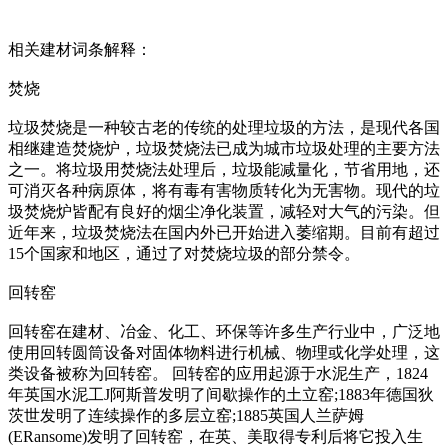
相关建材词条解释：
焚烧
垃圾焚烧是一种较古老的传统的处理垃圾的方法，是现代各国
相继建造焚烧炉，垃圾焚烧法已成为城市垃圾处理的主要方法
之一。将垃圾用焚烧法处理后，垃圾能减量化，节省用地，还
可消灭各种病原体，将有毒有害物质转化为无害物。现代的垃
圾焚烧炉皆配有良好的烟尘净化装置，减轻对大气的污染。但
近年来，垃圾焚烧法在国内外已开始进入萎缩期。目前有超过
15个国家和地区，通过了对焚烧垃圾的部分禁令。
回转窑
回转窑在建材、冶金、化工、环保等许多生产行业中，广泛地
使用回转圆筒设备对固体物料进行机械、物理或化学处理，这
类设备被称为回转窑。 回转窑的应用起源于水泥生产，1824
年英国水泥工J阿斯普发明了间歇操作的土立窑;1883年德国狄
茨世发明了连续操作的多层立窑;1885英国人兰萨姆
(ERansome)发明了回转窑，在英、美取得专利后将它投入生