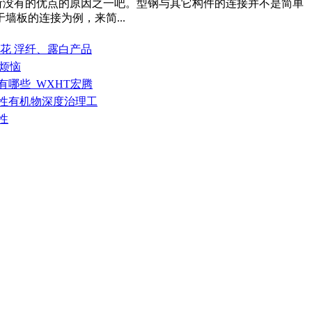
所没有的优点的原因之一吧。型钢与其它构件的连接并不是简单
板的连接为例，来简...
 料花 浮纤、露白产品
”烦恼
有哪些_WXHT宏腾
发性有机物深度治理工
性