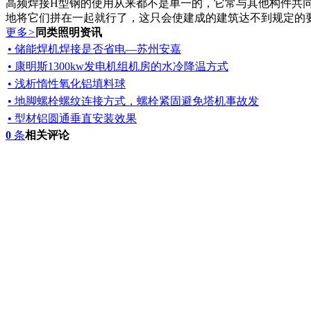
高频焊接H型钢的使用从来都不是单一的，它常与其他构件共
地将它们拼在一起就行了，这只会使建成的建筑达不到规定的要
更多
>
同类照明资讯
• 储能焊机焊接是否省电—苏州安嘉
• 康明斯1300kw发电机组机房的水冷降温方式
• 浅析惰性氧化铝填料球
• 地脚螺栓螺纹连接方式，螺栓紧固避免塔机事故发
• 型材铝圆通垂直安装效果
0
条
相关评论