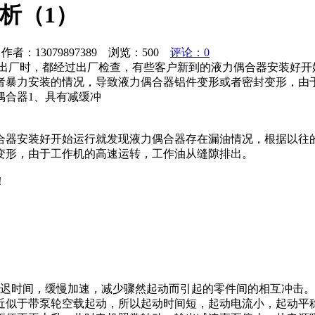
分析（1）
者：13079897389 浏览：
500
评论：0
合器出厂时，都经过出厂检查，有些客户新到的液力偶合器安装好
者暴力安装的情况，导致液力偶合器铝件变形或者密封变形，由
偶合器1、具有减缓冲
合器安装好开始运行就发现液力偶合器存在漏油情况，根据以往
变形，由于工作机的高速运转，工作油从缝隙排出。
！
延迟时间，缓慢加速，减少骤然起动而引起的零件间的相互冲击。
近似于带泵轮空载起动，所以起动时间短，起动电流小，起动平