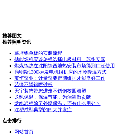
推荐图文
推荐照明资讯
幕墙铝单板的安装流程
储能焊机应该怎样选择电极材料—苏州安嘉
燃煤锅炉在沈阳铁西地热安装市场得到广泛使用
康明斯1300kw发电机组机房的水冷降温方式
宝恒泵业：计量泵要定期维护才能良好工作
艺锋不锈钢喷砂板
天宇装饰带您进走不锈钢校园雕塑
龙飒保温，保温节能，为治霾做贡献
龙飒岩棉除了外墙保温，还有什么用处？
注塑成型典型的四大并发症
点击排行
网站首页