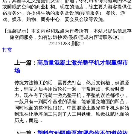
店，其基本定义是提供安全、舒适，令利用者得到短期的休息
或睡眠的空间的商业机构。现在的酒店，除主要为游客提供住
宿服务外，亦提供生活的服务及设施(寝前服务)、餐饮、游
戏、娱乐、购物、商务中心、宴会及会议等设施。
【温馨提示】本文内容和观点为作者所有，本站只提供信息存
储空间服务，如有涉嫌抄袭/侵权/违规内容请联系QQ：
275171283 删除！
打赏
上一篇：
高质量混凝土激光整平机才能赢得市
场
传统方法施工的话，需要先打点，然后支钢槽，倒混凝
土，铺完之后再用滚轮拉一遍，非常麻烦，也费时费
力。现在有了混凝土激光整平机，平整的误差都很小，
一般只有一到两个基准的误差，能够避免地面的凹凸，
同时地面的整体性很好。中国混凝土激光整平机从起始
到现在让地坪施工告别了人工用铁锹、铁锨抹腻地面的
历史，而是...
下一篇：
塑料气动隔膜泵有哪些你不知道的故