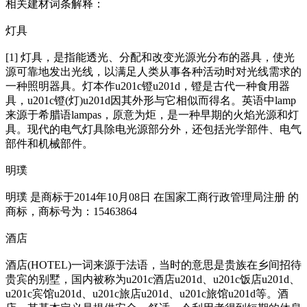
相关建材词条解释：
灯具
[1] 灯具，是指能透光、分配和改变光源光分布的器具，使光
源可靠地发出光线，以满足人类从事各种活动时对光线需求的
一种照明器具。灯本作u201c镫u201d，镫是古代一种食用器
具，u201c镫(灯)u201d因其外形与它相似而得名。英语中lamp
来源于希腊语lampas，原意为炬，是一种早期的火焰光源和灯
具。现代的电气灯具除电光源部分外，还包括光学部件、电气
部件和机械部件。
明璞
明璞 是商标于2014年10月08日 在国家工商行政管理局注册 的
商标，商标号为：15463864
酒店
酒店(HOTEL)一词来源于法语，当时的意思是贵族在乡间招待
贵宾的别墅，国内被称为u201c酒店u201d、u201c饭店u201d、
u201c宾馆u201d、u201c旅店u201d、u201c旅馆u201d等。酒