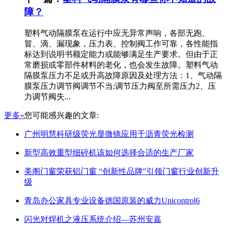
障？
塑料气动隔膜泵在运行中应无异常声响，各部无跑、
冒、滴、漏现象，压力表、控制阀工作可靠，各性能指
标达到说明书额定能力或能够满足生产要求。但由于正
常磨损或零部件材料的老化，也会发生故障。塑料气动
隔膜泵压力不足或升高故障原因及处理方法：1、气动隔
膜泵压力调节阀调节不当;调节压力阀至所需压力2、压
力调节阀失...
更多»
您可能感兴趣的文章:
广州明慧科研级荧光显微镜应用于沥青荧光检测
新型高效重型细碎机该如何选择合适的生产厂家
美阁门窗荣获铝门窗 “创新性品牌”引领门窗行业创新升
级
青岛办公家具专业设备德国原装的威力Unicontrol6
闪光对焊机之液压系统介绍—苏州安嘉