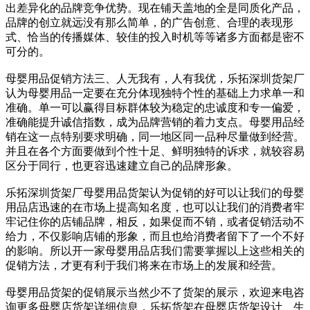
出差异化的品牌竞争优势。现在铺天盖地的全是同质化产品，
品牌的创立就远没有那么简单，的广告创意、合理的表现形
式、恰当的传播媒体、较佳的投入时机等等诸多方面都是密不
可分的。
母婴用品促销方法三、人无我有，人有我优，乐拓深圳货架厂
认为母婴用品一定要在充分体现独特个性的基础上力求单一和
准确。单一可以赢得目标群体较为稳定的忠诚度和专一偏爱，
准确能提升诚信指数，成为品牌营销的着力支点。母婴用品经
销在这一点特别要求明确，同一地区同一品种尽量做到经营。
并且在各个方面要做到个性十足、鲜明独特的诉求，就较容易
区分于同行，也更容迅速建立自己的品牌形象。
乐拓深圳货架厂母婴用品货架认为促销的好可以让我们的母婴
用品店迅速的在市场上提高知名度，也可以让我们的消费者牢
牢记住你的店铺品牌，相反，如果促而不销，或者促销活动不
给力，不仅影响店铺的形象，而且也给消费者留下了一个不好
的影响。所以开一家母婴用品店我们需要掌握以上这些相关的
促销方法，才更有利于我们将来在市场上的发展和经营。
母婴用品货架的促销展示当然少不了货架的展示，欢迎来电咨
询更多母婴店货架详细信息，乐拓货架在母婴店货架设计、生