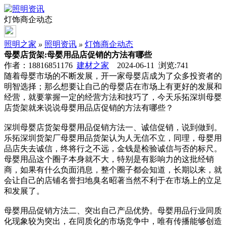
灯饰商企动态
照明之家
»
照明资讯
»
灯饰商企动态
母婴店货架:母婴用品店促销的方法有哪些
作者：18816851176
建材之家
2024-06-11 浏览:
741
随着母婴市场的不断发展，开一家母婴店成为了众多投资者的
明智选择；那么想要让自己的母婴店在市场上有更好的发展和
经营，就要掌握一定的经营方法和技巧了，今天乐拓深圳母婴
店货架就来说说母婴用品店促销的方法有哪些？
深圳母婴店货架母婴用品促销方法一、诚信促销，说到做到。
乐拓深圳货架厂母婴用品货架认为人无信不立，同理，母婴用
品店失去诚信，终将行之不远，金钱是检验诚信与否的标尺。
母婴用品这个圈子本身就不大，特别是有影响力的这批经销
商，如果有什么负面消息，整个圈子都会知道，长期以来，就
会让自己的店铺名誉扫地臭名昭著当然不利于在市场上的立足
和发展了。
母婴用品促销方法二、突出自己产品优势。母婴用品行业同质
化现象较为突出，在同质化的市场竞争中，唯有传播能够创造