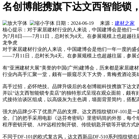
名创博能携旗下达文西智能锁，
日期：2024-06-19 来源：
建材之家
作
核心提示：对于家居建材行业的人来说，中国建博会是他们一年
为7月8日——7月11日，总时长为4天。在参展规模上也超越往
龙争虎
对于家居建材行业的人来说，中国建博会是他们一年一度的盛会，
——7月11日，总时长为4天。在参展规模上也超越往届，参展企
有“亚洲建材大展”美誉的中国(广州)建博会，历来都是家居
行业内高手汇聚一堂，颇有一眼窥尽天下大势，青梅煮酒论英
高手过招，必怀绝技。品牌升级后的名创博能科技携旗下达文西指纹
并以“达文西智能锁专卖店”的独特形式呈现在观众面前，颇
式接待洽谈区组成，以高级灰为主色调，墙面背景简约，搭配
强大的品牌少不了优质产品的支撑。达文西指纹锁DF-101是
全。门的把手采用电影《达芬奇密码》里密码筒的外形，每个细
程序密钥开锁、APP远程控制开锁、传统钥匙开锁等开锁方式的D
不同于DF-101的欧式复古风，达文西新品DF-510系列