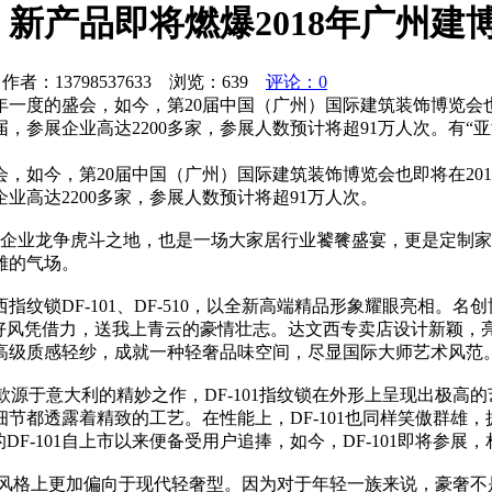
新产品即将燃爆2018年广州建
者：13798537633 浏览：
639
评论：0
一度的盛会，如今，第20届中国（广州）国际建筑装饰博览会也即
届，参展企业高达2200多家，参展人数预计将超91万人次。有“
如今，第20届中国（广州）国际建筑装饰博览会也即将在201
业高达2200多家，参展人数预计将超91万人次。
建材企业龙争虎斗之地，也是一场大家居行业饕餮盛宴，更是定制
雄的气场。
锁DF-101、DF-510，以全新高端精品形象耀眼亮相。名创
有好风凭借力，送我上青云的豪情壮志。达文西专卖店设计新颖，
高级质感轻纱，成就一种轻奢品味空间，尽显国际大师艺术风范
一款源于意大利的精妙之作，DF-101指纹锁在外形上呈现出极
节都透露着精致的工艺。在性能上，DF-101也同样笑傲群雄
F-101自上市以来便备受用户追捧，如今，DF-101即将参
指纹锁在风格上更加偏向于现代轻奢型。因为对于年轻一族来说，豪