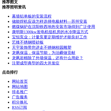
推荐图文
推荐照明资讯
幕墙铝单板的安装流程
储能焊机应该怎样选择电极材料—苏州安嘉
燃煤锅炉在沈阳铁西地热安装市场得到广泛使用
康明斯1300kw发电机组机房的水冷降温方式
宝恒泵业：计量泵要定期维护才能良好工作
艺锋不锈钢喷砂板
天宇装饰带您进走不锈钢校园雕塑
龙飒保温，保温节能，为治霾做贡献
龙飒岩棉除了外墙保温，还有什么用处？
注塑成型典型的四大并发症
点击排行
网站首页
网站地图
排名推广
广告服务
积分换礼
RSS订阅