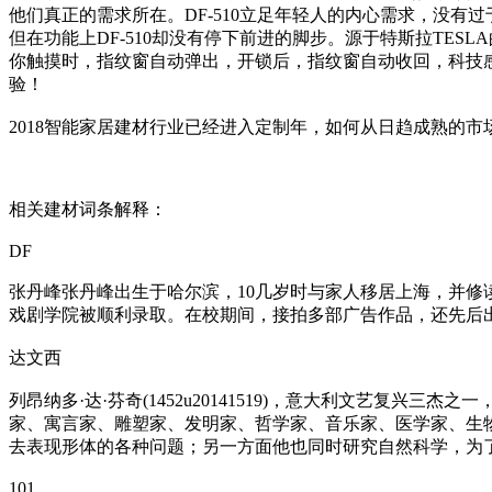
他们真正的需求所在。DF-510立足年轻人的内心需求，没
但在功能上DF-510却没有停下前进的脚步。源于特斯拉TES
你触摸时，指纹窗自动弹出，开锁后，指纹窗自动收回，科技感十
验！
2018智能家居建材行业已经进入定制年，如何从日趋成熟的
相关建材词条解释：
DF
张丹峰张丹峰出生于哈尔滨，10几岁时与家人移居上海，并
戏剧学院被顺利录取。在校期间，接拍多部广告作品，还先后
达文西
列昂纳多·达·芬奇(1452u20141519)，意大利文艺复
家、寓言家、雕塑家、发明家、哲学家、音乐家、医学家、生
去表现形体的各种问题；另一方面他也同时研究自然科学，为
101