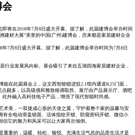
博会
将在2018年7月8日盛大开幕。据了解，此届建博会举办时间
亚洲建材大展”美誉的中国(广州)建博会，历来都是家居建材企业
8年7月8日盛大开幕。据了解，此届建博会举办时间为7月8日
家居行业发展风向标。展会吸引了来自五湖四海家居建材企业，
博能在此届展会上，达文西智能锁进驻2.1馆内通道K25门面，
亮点颇多，以高级感和雅致格调取胜。展厅由产品展示厅、酒吧
。此外融入高科技电子产品，增强了现代智能时尚感。
高的艺术美，一双拢成心形的天使之翼，守护着整个家的温馨与安
，拥有全电动滑盖锁面、活体指纹开锁、防窥密码开锁、微信小
展，相信它的魅力和风采可以让大家再次倾倒。
奢不是重要的，温暖、轻松、愉悦、充满生活气息的品质生活才是