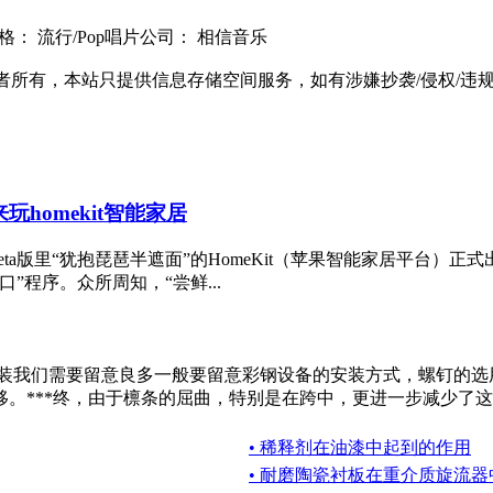
风格： 流行/Pop唱片公司： 相信音乐
有，本站只提供信息存储空间服务，如有涉嫌抄袭/侵权/违规内容请
玩homekit智能家居
eta版里“犹抱琵琶半遮面”的HomeKit（苹果智能家居平台）正
口”程序。众所周知，“尝鲜...
安装我们需要留意良多一般要留意彩钢设备的安装方式，螺钉的选
***终，由于檩条的屈曲，特别是在跨中，更进一步减少了这种
• 稀释剂在油漆中起到的作用
• 耐磨陶瓷衬板在重介质旋流