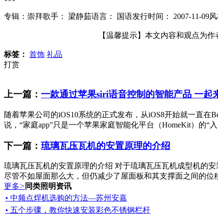
专辑：崇拜歌手： 梁静茹语言： 国语发行时间： 2007-11-09
【温馨提示】本文内容和观点为作者所
标签：
首饰
礼品
打赏
上一篇：
一款通过苹果siri语音控制的智能产品 一起来
随着苹果公司的iOS10系统的正式发布，从iOS8开始就一直在B
说，“家庭app”只是一个苹果家庭智能化平台（HomeKit）的“入
下一篇：
琉璃瓦压瓦机的安置原理的介绍
琉璃瓦压瓦机的安置原理的介绍 对于琉璃瓦压瓦机成型机的
尽管不如屋面那么大，但仍减少了屋面板和其支撑面之间的位移。
更多
>
同类照明资讯
• 中频点焊机选购的方法—苏州安嘉
• 五个步骤，教你快速安装彩色不锈钢栏杆