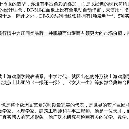
有过于抢眼的造型，亦没有丰富色彩的叠加，而是以经典的现代简
LA的设计理念，DF-510在面板上设有全电动自动弹窗，未使
足。除此之外，DF-510系列指纹锁还拥有1项发明***、5
市场行情中力压同类品牌，并脱颖而出继而占领更大的市场份额
修读上海戏剧学院表演系。中学时代，就因出色的外形被上海戏剧
出演莎士比亚的《一报还一报》、《女人一生》等多部经典舞台
兴三杰之一，也是整个欧洲文艺复兴时期最完美的代表，是世界的艺术巨
物学家、地理学家、建筑工程师和军事工程师。他是一位天才，
了真实感人的艺术形象，他广泛地研究与绘画有关的光学、数学