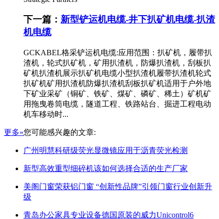
下一篇：
新型铲运机电缆-井下扒矿机电缆-扒渣
机电缆
GCKABEL格采铲运机电缆:应用范围：扒矿机，履带扒
渣机，轮式扒矿机，矿用扒渣机，防爆扒渣机，刮板扒
矿机扒渣机展示扒矿机电缆小型扒渣机履带扒渣机轮式
扒矿机矿用扒渣机防爆扒渣机刮板扒矿机适用于户外地
下矿业采矿（铜矿、铁矿、煤矿、磷矿、稀土）矿机矿
用拖曳卷筒电缆，隧道工程、铁路站台、掘进工程电动
机车移动时...
更多»
您可能感兴趣的文章:
广州明慧科研级荧光显微镜应用于沥青荧光检测
新型高效重型细碎机该如何选择合适的生产厂家
美阁门窗荣获铝门窗 “创新性品牌”引领门窗行业创新升
级
青岛办公家具专业设备德国原装的威力Unicontrol6