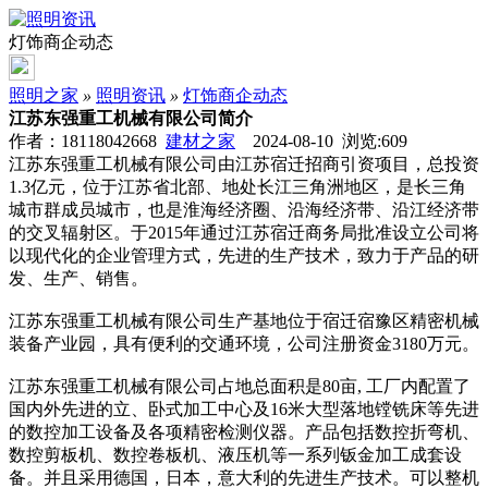
灯饰商企动态
照明之家
»
照明资讯
»
灯饰商企动态
江苏东强重工机械有限公司简介
作者：18118042668
建材之家
2024-08-10 浏览:
609
江苏东强重工机械有限公司由江苏宿迁招商引资项目，总投资
1.3亿元，位于江苏省北部、地处长江三角洲地区，是长三角
城市群成员城市，也是淮海经济圈、沿海经济带、沿江经济带
的交叉辐射区。于2015年通过江苏宿迁商务局批准设立公司将
以现代化的企业管理方式，先进的生产技术，致力于产品的研
发、生产、销售。
江苏东强重工机械有限公司生产基地位于宿迁宿豫区精密机械
装备产业园，具有便利的交通环境，公司注册资金3180万元。
江苏东强重工机械有限公司占地总面积是80亩, 工厂内配置了
国内外先进的立、卧式加工中心及16米大型落地镗铣床等先进
的数控加工设备及各项精密检测仪器。产品包括数控折弯机、
数控剪板机、数控卷板机、液压机等一系列钣金加工成套设
备。并且采用德国，日本，意大利的先进生产技术。可以整机