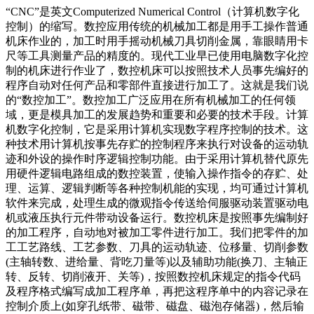
“CNC”是英文Computerized Numerical Control（计算机数字化
控制）的缩写。数控应用传统的机械加工都是用手工操作普通
机床作业的，加工时用手摇动机械刀具切削金属，靠眼睛用卡
尺等工具测量产品的精度的。现代工业早已使用电脑数字化控
制的机床进行作业了，数控机床可以按照技术人员事先编好的
程序自动对任何产品和零部件直接进行加工了。这就是我们说
的“数控加工”。数控加工广泛应用在所有机械加工的任何领
域，更是模具加工的发展趋势和重要和必要的技术手段。计算
机数字化控制，它是采用计算机实现数字程序控制的技术。这
种技术用计算机按事先存贮的控制程序来执行对设备的运动轨
迹和外设的操作时序逻辑控制功能。由于采用计算机替代原先
用硬件逻辑电路组成的数控装置，使输入操作指令的存贮、处
理、运算、逻辑判断等各种控制机能的实现，均可通过计算机
软件来完成，处理生成的微观指令传送给伺服驱动装置驱动电
机或液压执行元件带动设备运行。数控机床是按照事先编制好
的加工程序，自动地对被加工零件进行加工。我们把零件的加
工工艺路线、工艺参数、刀具的运动轨迹、位移量、切削参数
(主轴转数、进给量、背吃刀量等)以及辅助功能(换刀、主轴正
转、反转、切削液开、关等)，按照数控机床规定的指令代码
及程序格式编写成加工程序单，再把这程序单中的内容记录在
控制介质上(如穿孔纸带、磁带、磁盘、磁泡存储器)，然后输