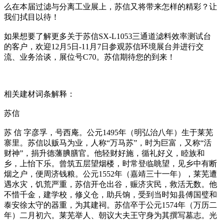
么在本届过滤与分离工业展上，苏信又将带来怎样的精彩？让
我们拭目以待！
如果想要了解更多关于苏信SX-L1053三通道滤料效率测试台
的客户，欢迎12月5日-11月7日参观苏信环境展台并进行交
流、业务洽谈，展位号C70。苏信期待您的到来！
相关建材词条解释：
苏信
苏 信 字彦孚，号西庵。公元1495年（明弘治八年）生于莱芜
寨里。苏信以贩马为业，人称“万马苏”，时为巨富，又称“活
财神”，捐升德藩腆膳官。他轻财好施，循礼好义，睦族和
乡，上怡下乐。曾筑五层望烟楼，时常登临眺望，见乡中有断
烟之户，便周济钱粮。公元1552年（嘉靖三十一年），莱芜遭
遇水灾，饥荒严重，苏信开仓出谷，赈济灾民，救活无数。他
不惜千金，建学校，修义仓，助兵饷，受到当时知县傅国璧和
泰安徐太守的器重，为其建祠。苏信卒于公元1574年（万历二
年）二月初六。莱芜举人、朝议大夫王守身为其撰写墓志。光