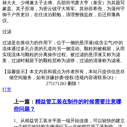
禄大夫、少傅兼太子太傅、兵部尚书萧大亨（泰安）为其题写
篆盖。其子苏湖，为密云镇守大将军。其孙苏希尧，为蒲州守
御千户所吏目，在任淡泊勤勉，清理整顿盐政，后迁郑藩典
仪。
过滤
过滤是在推动力的作用下，位于一侧的悬浮液(或含尘气)中的
流体通过多孔介质的孔道向另一侧流动。颗粒则被截留，从而
实现流体与颗粒的分离操作过程。被过滤的悬浮液又称为滤
浆，过滤时截留下的颗粒层称为滤饼，过滤的清液称为滤液。
【温馨提示】本文内容和观点为作者所有，本站只提供信息存
储空间服务，如有涉嫌抄袭/侵权/违规内容请联系QQ：
275171283 删除！
打赏
上一篇：
精益管工装在制作的时候需要注意哪
些问题？
1、从精益管工装水平面一端开始连接，可以较快的建立
一个稳定的结构方便进行下一步的精益管工装制作。注