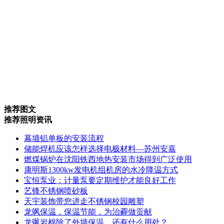
推荐图文
推荐照明资讯
幕墙铝单板的安装流程
储能焊机应该怎样选择电极材料—苏州安嘉
燃煤锅炉在沈阳铁西地热安装市场得到广泛使用
康明斯1300kw发电机组机房的水冷降温方式
宝恒泵业：计量泵要定期维护才能良好工作
艺锋不锈钢喷砂板
天宇装饰带您进走不锈钢校园雕塑
龙飒保温，保温节能，为治霾做贡献
龙飒岩棉除了外墙保温，还有什么用处？