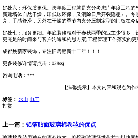
好处六：环保质更优。跨年度工程就是充分考虑库年度工程的
新建墙体自然干燥，即低碳环保，又消除日后开裂隐患）。冬
亮，手感舒滑，另外在干燥的季节内充分压制定型的门板在今
好处七：服务更细。年底装修相对于春秋两季的业主少很多，
更充足的时间来与客户沟通和构思方案;工程管理工作落实的
成都焕新家装饰，专注旧房翻新十二年！！！
更多装修详情请点击：028ssj
咨询电话：***
【温馨提示】本文内容和观点为作者所
标签：
水电
电工
打赏
上一篇：
铝箔贴面玻璃棉卷毡的优点
玻璃棉卷毡用独有的离心技术，将熔融玻璃纤维化并加以热固