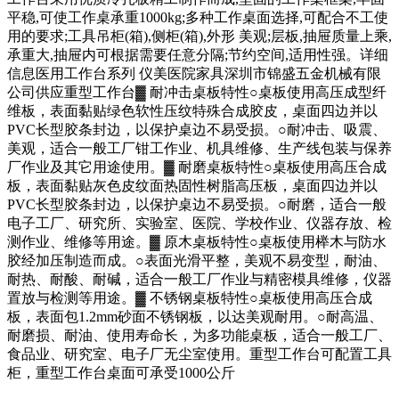
平稳,可使工作桌承重1000kg;多种工作桌面选择,可配合不工使
用的要求;工具吊柜(箱),侧柜(箱),外形 美观;层板,抽屉质量上乘,
承重大,抽屉内可根据需要任意分隔;节约空间,适用性强。详细
信息医用工作台系列 仪美医院家具深圳市锦盛五金机械有限
公司供应重型工作台▓ 耐冲击桌板特性○桌板使用高压成型纤
维板，表面黏贴绿色软性压纹特殊合成胶皮，桌面四边并以
PVC长型胶条封边，以保护桌边不易受损。○耐冲击、吸震、
美观，适合一般工厂钳工作业、机具维修、生产线包装与保养
厂作业及其它用途使用。▓ 耐磨桌板特性○桌板使用高压合成
板，表面黏贴灰色皮纹面热固性树脂高压板，桌面四边并以
PVC长型胶条封边，以保护桌边不易受损。○耐磨，适合一般
电子工厂、研究所、实验室、医院、学校作业、仪器存放、检
测作业、维修等用途。▓ 原木桌板特性○桌板使用榉木与防水
胶经加压制造而成。○表面光滑平整，美观不易变型，耐油、
耐热、耐酸、耐碱，适合一般工厂作业与精密模具维修，仪器
置放与检测等用途。▓ 不锈钢桌板特性○桌板使用高压合成
板，表面包1.2mm砂面不锈钢板，以达美观耐用。○耐高温、
耐磨损、耐油、使用寿命长，为多功能桌板，适合一般工厂、
食品业、研究室、电子厂无尘室使用。重型工作台可配置工具
柜，重型工作台桌面可承受1000公斤