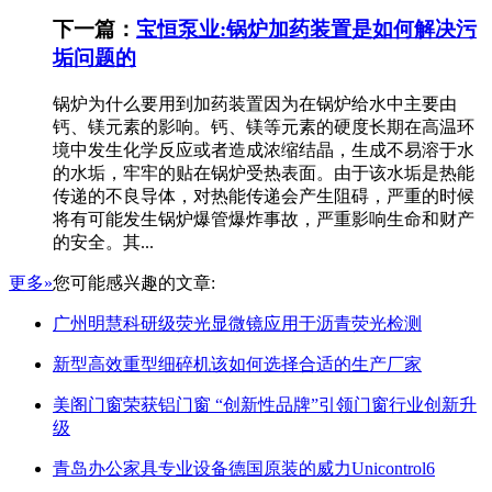
下一篇：
宝恒泵业:锅炉加药装置是如何解决污
垢问题的
锅炉为什么要用到加药装置因为在锅炉给水中主要由
钙、镁元素的影响。钙、镁等元素的硬度长期在高温环
境中发生化学反应或者造成浓缩结晶，生成不易溶于水
的水垢，牢牢的贴在锅炉受热表面。由于该水垢是热能
传递的不良导体，对热能传递会产生阻碍，严重的时候
将有可能发生锅炉爆管爆炸事故，严重影响生命和财产
的安全。其...
更多»
您可能感兴趣的文章:
广州明慧科研级荧光显微镜应用于沥青荧光检测
新型高效重型细碎机该如何选择合适的生产厂家
美阁门窗荣获铝门窗 “创新性品牌”引领门窗行业创新升
级
青岛办公家具专业设备德国原装的威力Unicontrol6