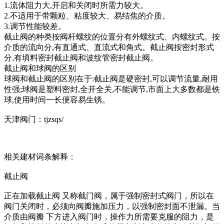
1.流体阻力大,开启和关闭时所需力较大。
2.不适用于带颗粒、粘度较大、易结焦的介质。
3.调节性能较差。
截止阀的种类按阀杆螺纹的位置分有外螺纹式、内螺纹式。按
介质的流向分,有直通式、直流式和角式。截止阀按密封形式
分,有填料密封截止阀和波纹管密封截止阀。
截止阀和球阀的区别
球阀和截止阀的区别在于:截止阀是硬密封,可以调节流量,耐用
性强;球阀是塑料密封,全开全关,不能调节,市面上大多数都是铁
球,使用时间一长便容易生锈。
天津阀门：tjzsqs/
相关建材词条解释：
截止阀
正在加载截止阀 又称截门阀，属于强制密封式阀门，所以在
阀门关闭时，必须向阀瓣施加压力，以强制密封面不泄漏。当
介质由阀瓣 下方进入阀门时，操作力所需要克服的阻力，是