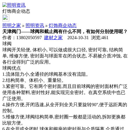
灯饰商企动态
照明之家
»
照明资讯
»
灯饰商企动态
天津阀门——球阀和截止阀有什么不同，有如何分别使用呢？
作者：13802050597
建材之家
2024-10-31 浏览:
461
球阀
球阀开关轻便, 体积小, 可以做成很大口径, 密封可靠, 结构简
单, 维修方便, 密封面与球面常在闭合状态, 不易被介质冲蚀, 在
各行业得到广泛的应用。
球阀优点
1.流体阻力小,全通径的球阀基本没有流阻。
2.结构简单、体积小、重量轻。
3.紧密可靠。它有两个密封面,而且目前球阀的密封面材料广泛
使用各种塑料,密封性好,能实现完全密封。在真空系统中也已
广泛使用。
4.操作方便,开闭迅速,从全开到全关只要旋转90°,便于远距离的
控制。
5.维修方便,球阀结构简单,密封圈一般都是活动的,拆卸更换都
比较方便。
6.在全开或全闭时,球体和阀座的密封面与介质隔离,介质通过