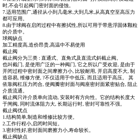
时,不会引起阀门密封面的侵蚀。
7.适用范围广,通径从小到几毫米,大到几米,从高真空至高压力
都可应用。
8.由于球阀在启闭过程中有擦拭性,所以可用于带悬浮固体颗粒
的介质中。
球阀缺点
加工精度高,造价昂贵,高温中不易使用
截止阀
截止阀分为三类 : 直通式、直角式及直流式斜截止阀。
也叫截门, 是使用广泛的一种阀门, 它之所以广受欢迎, 是由于
开闭过程中密封面之间摩擦力小, 比较耐用, 开启高度不大, 制
造容易, 维修方便, ?不仅适用于中低压, 而且适用于高压。 其
依靠阀杠压力闭合, 使阀瓣密封面与阀座密封面紧密贴合, 阻止
介质流通。
截止阀只许介质单向流动, 安装时有方向性。它的结构长度大
于闸阀, 同时流体阻力大, 长期运行时, 密封可靠性不强。
截止阀优点
1.结构简单,制造和维修比较方便。
2.工作行程小,启闭时间短。
3.密封性好,密封面间磨擦力小,寿命较长。
截止阀缺点