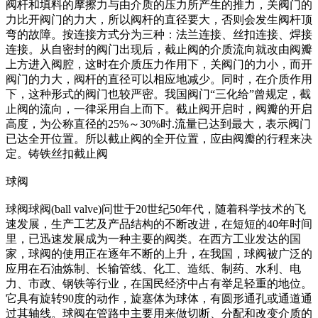
阀杆和填料的摩擦力与由介质的压力所产生的推力，关阀门的
力比开阀门的力大，所以阀杆的直径要大，否则会发生阀杆顶
弯的故障。按连接方式分为三种：法兰连接、丝扣连接、焊接
连接。从自密封的阀门出现后，截止阀的介质流向就改由阀瓣
上方进入阀腔，这时在介质压力作用下，关阀门的力小，而开
阀门的力大，阀杆的直径可以相应地减少。同时，在介质作用
下，这种形式的阀门也较严密。我国阀门“三化给”曾规定，截
止阀的流向，一律采用自上而下。截止阀开启时，阀瓣的开启
高度，为公称直径的25%～30%时.流量已达到最大，表示阀门
已达全开位置。所以截止阀的全开位置，应由阀瓣的行程来决
定。铸铁丝扣截止阀
球阀
球阀球阀(ball valve)问世于20世纪50年代，随着科学技术的飞
速发展，生产工艺及产品结构的不断改进，在短短的40年时间
里，已迅速发展成为一种主要的阀类。在西方工业发达的国
家，球阀的使用正在逐年不断的上升，在我国，球阀被广泛的
应用在石油炼制、长输管线、化工、造纸、制药、水利、电
力、市政、钢铁等行业，在国民经济中占有举足轻重的地位。
它具有旋转90度的动作，旋塞体为球体，有圆形通孔或通道通
过其轴线。球阀在管路中主要用来做切断、分配和改变介质的