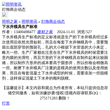
灯饰商企动态
照明之家
»
照明资讯
»
灯饰商企动态
下水井模具生产标准
作者：13400498477
建材之家
2024-11-01 浏览:
527
下水井模具生产标准的定义标准就是生产的下水井模具经过多
次使用后依然光滑如初，而且在每套下水井钢模具中，需要预
留出底部穿管的预留孔，孔的大小根据下水管道的大小来定，
略大一些。生产厂家都在注意在生产下水井模具的时候需要注
意内膜的光滑性，而且方形的下水井钢模具在制作起来比较困
难，所以制作方形井的成本要高于圆形井，所以价格会稍微高
一些。耐磨下水井模具厂注重的是模具的使用次数以及使用效
果，而且在每套混凝土下水井成型的时候，需要添加一些脱模
剂，这样保证混凝土下水井的顺利脱模。
【温馨提示】本文内容和观点为作者所有，本站只提供信息存
储空间服务，如有涉嫌抄袭/侵权/违规内容请联系QQ：
275171283 删除！
打赏