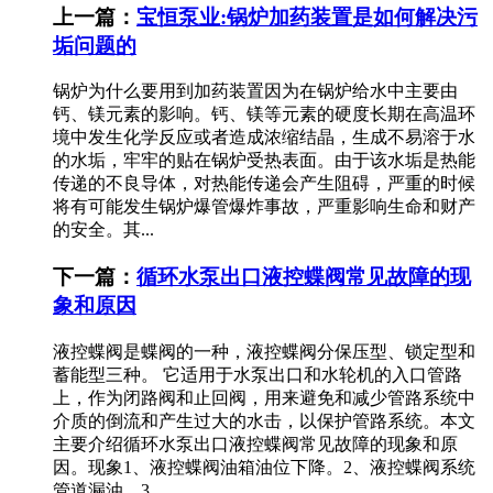
上一篇：
宝恒泵业:锅炉加药装置是如何解决污
垢问题的
锅炉为什么要用到加药装置因为在锅炉给水中主要由
钙、镁元素的影响。钙、镁等元素的硬度长期在高温环
境中发生化学反应或者造成浓缩结晶，生成不易溶于水
的水垢，牢牢的贴在锅炉受热表面。由于该水垢是热能
传递的不良导体，对热能传递会产生阻碍，严重的时候
将有可能发生锅炉爆管爆炸事故，严重影响生命和财产
的安全。其...
下一篇：
循环水泵出口液控蝶阀常见故障的现
象和原因
液控蝶阀是蝶阀的一种，液控蝶阀分保压型、锁定型和
蓄能型三种。 它适用于水泵出口和水轮机的入口管路
上，作为闭路阀和止回阀，用来避免和减少管路系统中
介质的倒流和产生过大的水击，以保护管路系统。本文
主要介绍循环水泵出口液控蝶阀常见故障的现象和原
因。现象1、液控蝶阀油箱油位下降。2、液控蝶阀系统
管道漏油。3...