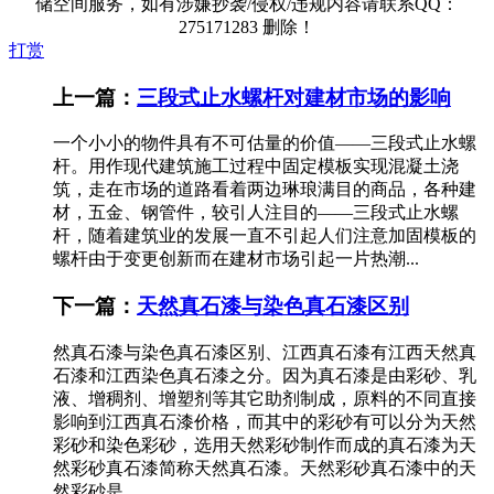
储空间服务，如有涉嫌抄袭/侵权/违规内容请联系QQ：
275171283 删除！
打赏
上一篇：
三段式止水螺杆对建材市场的影响
一个小小的物件具有不可估量的价值——三段式止水螺
杆。用作现代建筑施工过程中固定模板实现混凝土浇
筑，走在市场的道路看着两边琳琅满目的商品，各种建
材，五金、钢管件，较引人注目的——三段式止水螺
杆，随着建筑业的发展一直不引起人们注意加固模板的
螺杆由于变更创新而在建材市场引起一片热潮...
下一篇：
天然真石漆与染色真石漆区别
然真石漆与染色真石漆区别、江西真石漆有江西天然真
石漆和江西染色真石漆之分。因为真石漆是由彩砂、乳
液、增稠剂、增塑剂等其它助剂制成，原料的不同直接
影响到江西真石漆价格，而其中的彩砂有可以分为天然
彩砂和染色彩砂，选用天然彩砂制作而成的真石漆为天
然彩砂真石漆简称天然真石漆。天然彩砂真石漆中的天
然彩砂是...