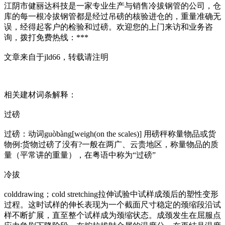
江阴市健丽达科技是一家专业生产与销售冷拔钢管的公司，仓
库的每一根冷拔钢管都是经过吊磅的核验进仓的，重量准确无
误，经得起客户的检验和过磅。欢迎您的上门来访和业务咨
询，拨打免费热线：***
文章来自于jld66，转载请注明
相关建材词条解释：
过磅
过磅：动词guòbàng[weigh(on the scales)] 用磅秤称量物品或货
物例:货物过磅了没有?一般在两广、云贵地区，称量物品的质
量（平常讲的重量），在粤语中称为“过磅”
冷拔
colddrawing；cold stretching拉伸试验中试样成颈后的塑性变形
过程。这时试样的伸长表现为一个截面尺寸稳定的颈缩段沿试
样不断扩展，直至整个试样成为颈缩状态。成颈发生在屈服点