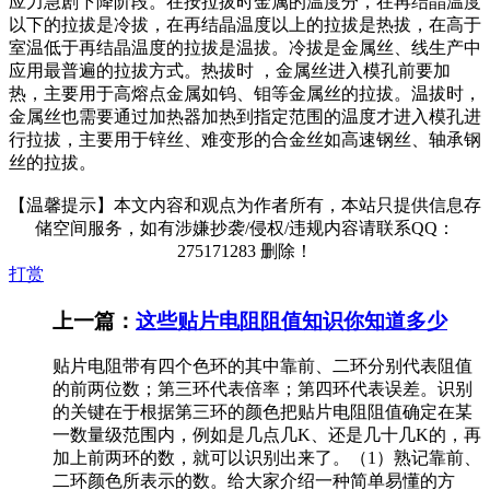
应力急剧下降阶段。在按拉拔时金属的温度分，在再结晶温度
以下的拉拔是冷拔，在再结晶温度以上的拉拔是热拔，在高于
室温低于再结晶温度的拉拔是温拔。冷拔是金属丝、线生产中
应用最普遍的拉拔方式。热拔时 ，金属丝进入模孔前要加
热，主要用于高熔点金属如钨、钼等金属丝的拉拔。温拔时，
金属丝也需要通过加热器加热到指定范围的温度才进入模孔进
行拉拔，主要用于锌丝、难变形的合金丝如高速钢丝、轴承钢
丝的拉拔。
【温馨提示】本文内容和观点为作者所有，本站只提供信息存
储空间服务，如有涉嫌抄袭/侵权/违规内容请联系QQ：
275171283 删除！
打赏
上一篇：
这些贴片电阻阻值知识你知道多少
贴片电阻带有四个色环的其中靠前、二环分别代表阻值
的前两位数；第三环代表倍率；第四环代表误差。识别
的关键在于根据第三环的颜色把贴片电阻阻值确定在某
一数量级范围内，例如是几点几K、还是几十几K的，再
加上前两环的数，就可以识别出来了。（1）熟记靠前、
二环颜色所表示的数。给大家介绍一种简单易懂的方