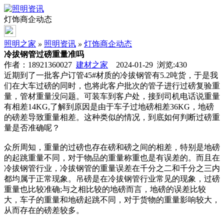
灯饰商企动态
照明之家
»
照明资讯
»
灯饰商企动态
冷拔钢管过磅重量准吗
作者：18921360027
建材之家
2024-01-29 浏览:
430
近期到了一批客户订管45#材质的冷拔钢管有5.2吨货，于是我
们在大车过磅的同时，也将此客户批次的管子进行过磅复验重
量，管材重量没问题。可装车到客户处，接到司机电话说重量
有相差14KG,了解到原因是由于车子过地磅相差36KG，地磅
的磅差导致重量相差。这种类似的情况，到底如何判断过磅重
量是否准确呢？
众所周知，重量的过磅也存在磅和磅之间的相差，特别是地磅
的起跳重量不同，对于物品的重量称重也是有误差的。而且在
冷拔钢管行业，冷拔钢管的重量误差在千分之二和千分之三内
都均属于正常现象。吊磅是在冷拔钢管行业常见的现象，过磅
重量也比较准确;与之相比较的地磅而言，地磅的误差比较
大，车子的重量和地磅起跳不同，对于货物的重量影响较大，
从而存在的磅差较多。