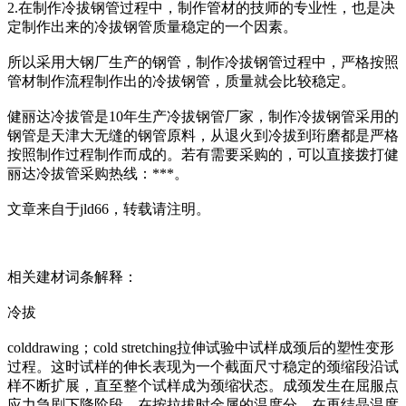
2.在制作冷拔钢管过程中，制作管材的技师的专业性，也是决
定制作出来的冷拔钢管质量稳定的一个因素。
所以采用大钢厂生产的钢管，制作冷拔钢管过程中，严格按照
管材制作流程制作出的冷拔钢管，质量就会比较稳定。
健丽达冷拔管是10年生产冷拔钢管厂家，制作冷拔钢管采用的
钢管是天津大无缝的钢管原料，从退火到冷拔到珩磨都是严格
按照制作过程制作而成的。若有需要采购的，可以直接拨打健
丽达冷拔管采购热线：***。
文章来自于jld66，转载请注明。
相关建材词条解释：
冷拔
colddrawing；cold stretching拉伸试验中试样成颈后的塑性变形
过程。这时试样的伸长表现为一个截面尺寸稳定的颈缩段沿试
样不断扩展，直至整个试样成为颈缩状态。成颈发生在屈服点
应力急剧下降阶段。在按拉拔时金属的温度分，在再结晶温度