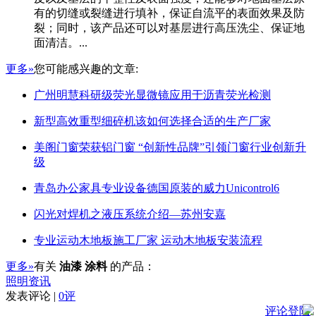
有的切缝或裂缝进行填补，保证自流平的表面效果及防
裂；同时，该产品还可以对基层进行高压洗尘、保证地
面清洁。...
更多»
您可能感兴趣的文章:
广州明慧科研级荧光显微镜应用于沥青荧光检测
新型高效重型细碎机该如何选择合适的生产厂家
美阁门窗荣获铝门窗 “创新性品牌”引领门窗行业创新升
级
青岛办公家具专业设备德国原装的威力Unicontrol6
闪光对焊机之液压系统介绍—苏州安嘉
专业运动木地板施工厂家 运动木地板安装流程
更多»
有关
油漆 涂料
的产品：
照明资讯
发表评论 |
0评
评论登陆