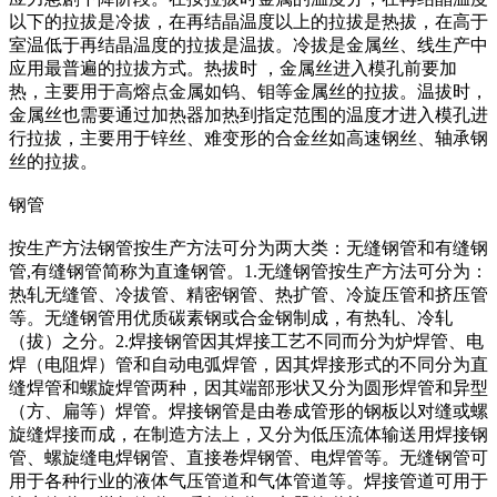
以下的拉拔是冷拔，在再结晶温度以上的拉拔是热拔，在高于
室温低于再结晶温度的拉拔是温拔。冷拔是金属丝、线生产中
应用最普遍的拉拔方式。热拔时 ，金属丝进入模孔前要加
热，主要用于高熔点金属如钨、钼等金属丝的拉拔。温拔时，
金属丝也需要通过加热器加热到指定范围的温度才进入模孔进
行拉拔，主要用于锌丝、难变形的合金丝如高速钢丝、轴承钢
丝的拉拔。
钢管
按生产方法钢管按生产方法可分为两大类：无缝钢管和有缝钢
管,有缝钢管简称为直逢钢管。1.无缝钢管按生产方法可分为：
热轧无缝管、冷拔管、精密钢管、热扩管、冷旋压管和挤压管
等。无缝钢管用优质碳素钢或合金钢制成，有热轧、冷轧
（拔）之分。2.焊接钢管因其焊接工艺不同而分为炉焊管、电
焊（电阻焊）管和自动电弧焊管，因其焊接形式的不同分为直
缝焊管和螺旋焊管两种，因其端部形状又分为圆形焊管和异型
（方、扁等）焊管。焊接钢管是由卷成管形的钢板以对缝或螺
旋缝焊接而成，在制造方法上，又分为低压流体输送用焊接钢
管、螺旋缝电焊钢管、直接卷焊钢管、电焊管等。无缝钢管可
用于各种行业的液体气压管道和气体管道等。焊接管道可用于