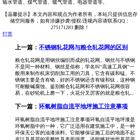
输水管道、煤气管道、暖气管道、电器管道等。
【温馨提示】本文内容和观点为作者所有，本站只提供信息存
储空间服务，如有涉嫌抄袭/侵权/违规内容请联系QQ：
275171283 删除！
打赏
上一篇：
不锈钢轧花网与粮仓轧花网的区别
粮仓轧花网是用钢丝编织而成的轧花网。钢丝与不锈钢
不是同一种材料。钢丝是俗称，学名叫“高速工具钢”一
般用来制作机床切削加工用的刀具，它含有碳和锰。不
锈钢主要是含有铬，好的不锈钢还含有镍和钛，这种钢
可耐酸碱腐蚀。鉴别粮仓轧花网和不锈钢轧花网很容
易，在砂轮机上磨一下，火花分叉厉害的就是粮仓轧...
下一篇：
环氧树脂自流平地坪施工注意事项
环氧树脂自流平地坪施工注意事项环氧自流平地坪漆是
环氧树脂中的一种，它广泛适用在建筑施工中，是一种
环保无公害的油漆涂料。它能够保证施工后的地面不起
皮以及基层的平整性及表面强度，还能够对地面基层原