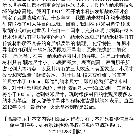
所以世界各国都不惜重金发展纳米技术，力图抢占纳米科技领
域的战略高地。我国于1991年召开纳米科技发展战略研讨会，
制定了发展战略对策。十多年来，我国 纳米材料和纳米结构
研究取得了引人注目的成就。目前，我国在 纳米材料学领域
取得的成就高过世界上任何一个国家，充分证明了我国在纳米
技术领域占有举足轻重的地位。纳米效应就是指纳米材料具有
传统材料所不具备的奇异或反常的 物理、 化学特性，如原本
导电的 铜到某一纳米级界限就不导电，原来 绝缘的二氧化
硅、 晶体等，在某一纳米级界限时开始导电。这是由于纳米
材料具有 颗粒尺寸小、比表面积大、表面能高、表面原子所
占比例大等特点，以及其特有的三大效应：表面效应、小尺寸
效应和宏观量子隧道效应。 对于固体 粉末或纤维，当其有一
维尺寸小于100nm，即达到纳米尺寸，即可称为所谓纳米材
料，对于理想球状 颗粒，当比 表面积大于60m2/g时，其直径
将小于100nm，达到纳米尺寸。现时很多材料的微观尺度多以
纳米为单位，如大部份半导体制程标准皆是以纳米表示。直至
2012年 6月，最新的中央处理器制程是22nm。
【温馨提示】本文内容和观点为作者所有，本站只提供信息存
储空间服务，如有涉嫌抄袭/侵权/违规内容请联系QQ：
275171283 删除！