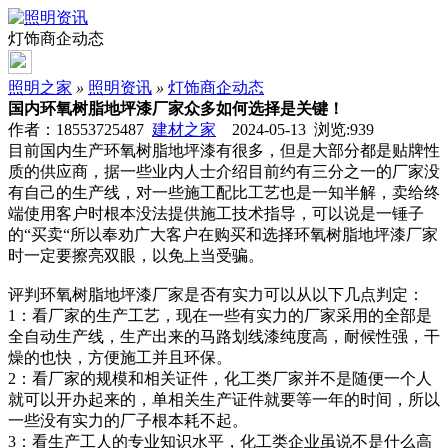
灯饰商企动态
照明之家
»
照明资讯
»
灯饰商企动态
国内环氧树脂地坪漆厂家众多如何选择是关键！
作者：18553725487
建材之家
2024-05-13 浏览:
939
目前国内生产环氧树脂地坪漆有很多，但是大部分都是贴牌性
质的供应商，据一些业内人士介绍目前约有三分之一的厂家没
有自己的生产线，对一些施工配比工艺也是一知半解，卖给终
端使用客户时根本没法提供施工技术指导，可以说是一锤子
的“买卖“所以奉劝广大客户在购买和选择环氧树脂地坪漆厂家
时一定要擦亮双眼，以免上当受骗。
评判环氧树脂地坪漆厂家是否有实力可以从以下几点判定：
1：看厂家的生产工艺，现在一些有实力的厂家采用的全部是
全自动生产线，生产出来的马路划线漆纯度高，耐候性强，干
燥的也快，方便施工并且环保。
2：看厂家的规模和相关证件，化工类厂家并不是随便一个人
就可以开办起来的，单相关生产证件就要等一年的时间，所以
一些没有实力的厂子根本耗不起。
3：看生产工人的专业知识水平，化工类企业虽说不是什么高