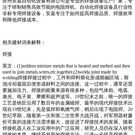
苏州安嘉自动化设备有限公司是专业的焊接设备生产厂家，专
注于研制销售高效节能的电阻焊机、自动化焊接设备及行业性
非标专用焊接设备，安嘉专注于如何提高焊接品质、焊接效率
和降低焊接成本。
相关建材词条解释：
焊接
英文：(1)soldera mixture me
tals that is heated and melted and then
used to join me
tals,wires,etc.together.(2)welda joint made by
welding焊接焊接过程中，工件和焊料熔化形成熔融区域，熔
池冷却凝固后便形成材料之间的连接。这一过程中，通常还需
要施加压力。焊接的能量来源有很多种，包括气体焰、电弧、
激光、电子束、摩擦和超声波等。19世纪末之前，唯一的焊接
工艺是铁匠沿用了数百年的金属锻焊。最早的现代焊接技术出
现在19世纪末，先是弧焊和氧燃气焊，稍后出现了电阻焊。20
世纪早期，随着第一次和第二次世界大战开战，对军用器材廉
价可靠的连接方法需求极大，故促进了焊接技术的发展。随着
焊接机器人在工业应用中的广泛应用，研究人员仍在深入研究
焊接的本质，继续开发新的焊接方法，以进一步提高焊接质