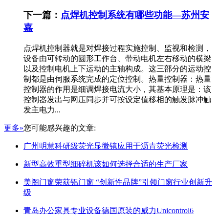
下一篇：
点焊机控制系统有哪些功能—苏州安
嘉
点焊机控制器就是对焊接过程实施控制、监视和检测，
设备由可转动的圆形工作台、带动电机左右移动的横梁
以及控制电机上下运动的主轴构成。这三部分的运动控
制都是由伺服系统完成的定位控制。热量控制器：热量
控制器的作用是细调焊接电流大小，其基本原理是：该
控制器发出与网压同步并可按设定值移相的触发脉冲触
发主电力...
更多»
您可能感兴趣的文章:
广州明慧科研级荧光显微镜应用于沥青荧光检测
新型高效重型细碎机该如何选择合适的生产厂家
美阁门窗荣获铝门窗 “创新性品牌”引领门窗行业创新升
级
青岛办公家具专业设备德国原装的威力Unicontrol6