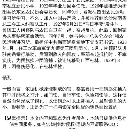
南私立新民小学。1922年毕业后回乡任教。1926年被推选为衡
阳县长东区农民协会委员长。同年9月，被派往衡阳农民运动
讲习所学习。不久，加入中国共产党，并被推荐到长沙湖南省
总工会工人纠察队工作。1927年5月21日“马日事变”发生时，
曾随工人纠察队与农民自卫军一起，奋起反抗。此后，回到家
乡从事秘密革命活动。同年7月，参与创办“总关分农会”和农
民运动讲习所。后担任中共衡西润身堂地下党支部书记。1928
年1月，任工农革命军第九师第三团副团长。5月，带领部队进
驻南岳举行暴动。后遭到敌人的围攻，率部奋起抵抗时，不幸
负伤。为摆脱挨户团追捕，被迫转移到广西桂林。1929年3
月，因枪伤恶化，在桂林牺牲。
锁孔
一般而言，依据机械原理制成的锁，都需要用一把钥匙先插入
其中才能将之打开，如门锁、自行车锁、保险箱锁等。这样便
自然而然形成了锁孔，以便钥匙可以正常插入，且对锁孔的大
小、形状等，正是为了一把与锁完全匹配的钥匙而设置的。
【温馨提示】本文内容和观点为作者所有，本站只提供信息存
储空间服务，如有涉嫌抄袭/侵权/违规内容请联系QQ：