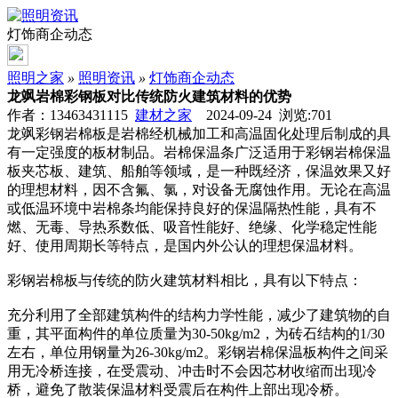
灯饰商企动态
照明之家
»
照明资讯
»
灯饰商企动态
龙飒岩棉彩钢板对比传统防火建筑材料的优势
作者：13463431115
建材之家
2024-09-24 浏览:
701
龙飒彩钢岩棉板是岩棉经机械加工和高温固化处理后制成的具
有一定强度的板材制品。岩棉保温条广泛适用于彩钢岩棉保温
板夹芯板、建筑、船舶等领域，是一种既经济，保温效果又好
的理想材料，因不含氟、氯，对设备无腐蚀作用。无论在高温
或低温环境中岩棉条均能保持良好的保温隔热性能，具有不
燃、无毒、导热系数低、吸音性能好、绝缘、化学稳定性能
好、使用周期长等特点，是国内外公认的理想保温材料。
彩钢岩棉板与传统的防火建筑材料相比，具有以下特点：
充分利用了全部建筑构件的结构力学性能，减少了建筑物的自
重，其平面构件的单位质量为30-50kg/m2，为砖石结构的1/30
左右，单位用钢量为26-30kg/m2。彩钢岩棉保温板构件之间采
用无冷桥连接，在受震动、冲击时不会因芯材收缩而出现冷
桥，避免了散装保温材料受震后在构件上部出现冷桥。