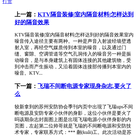
打赏
上一篇：
KTV隔音装修|室内隔音材料|怎样达到
好的隔音效果
KTV隔音装修|室内隔音材料|怎样达到好的隔音效果室内
噪音传入途径主要有两种。一种是声音入射波经墙壁透
射入室，再经空气媒质传到本室的噪音，以及通过门
缝、窗隙、空调管道等空气孔洞传入的噪音另一种是振
动噪音，是与本身建筑上有固体连接的其他建筑物，受
到冲击而产生振动，又沿着固体连接部传播到本室内的
噪音。KTV...
下一篇：
飞瑞不间断电源专家现身杂志,要火了
么
较新拿到的苏州安防协会季刊内页中出现了飞瑞ups不间
断电源及安防专家小伙伴的身影，这位小伙伴是要火了
吗该期杂志封面图上图是出现飞瑞电源小伙伴身影的内
页图，左起第二位帅哥就是飞瑞的不间断电源和安防技
术专家，专家联系方式：*** 蒯(kuǎi)工。此次活动是苏