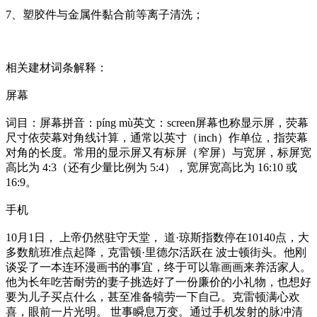
7、塑胶件与金属件黏合前等离子清洗；
相关建材词条解释：
屏幕
词目：屏幕拼音：píng mù英文：screen屏幕也称显示屏，荧幕
尺寸依荧幕对角线计算，通常以英寸（inch）作单位，指荧幕
对角的长度。常用的显示屏又有标屏（窄屏）与宽屏，标屏宽
高比为 4:3（还有少量比例为 5:4），宽屏宽高比为 16:10 或
16:9。
手机
10月1日， 上帝仍然驻守天堂， 道·琼斯指数停在10140点，大
多数航班准点起降，克雷顿·里德尔活跃在 波士顿街头。他刚
谈妥了一本连环漫画书的事宜，终于可以靠画画来养活家人。
他为长年吃苦耐劳的妻子挑选好了一份廉价的小礼物，也想好
要为儿子买点什么，甚至准备犒劳一下自己。克雷顿满心欢
喜，眼前一片光明。 世事瞬息万变。通过手机发射的脉冲清