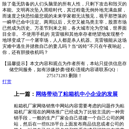
除了毫无防备的人们头脑里的所有人性，只剩下攻击和毁灭的
本能。文明再次坠入黑暗时代，其过程毫无例外地充满血腥，
而速度之快恐怕最悲观的未来学家都无法预见，视乎那堕落的
一瞬早已命中注定。两周以后，天空又被鸟类主宰，股票市场
已然成为历史。万圣节到来之前，各大城市沦为空城，世界面
目全非。 不使用手机的 克雷顿和其他幸存者绝望地发现整个
地球变成了一个屠宰场，人人都是杀人机器。克雷顿能从这场
灾难中逃生并拯救自己的妻儿吗？当“凶铃”不只在午夜响起，
你，还有胆接收机吗？
【温馨提示】本文内容和观点为作者所有，本站只提供信息存
储空间服务，如有涉嫌抄袭/侵权/违规内容请联系QQ：
275171283 删除！
打赏
上一篇：
网络带动了粘箱机中小企业的发展
粘箱机厂家网络销售中网站内容需要考虑的问题作为粘
箱机厂家现在的网络推广已经成为了比较主流的一种营
销手段，一般的生产厂家会自己搭建一个自己公司的网
站，然后在一些B2B平台上面发布商品信息或者公司的