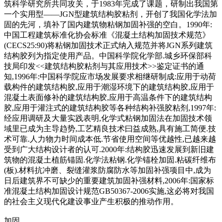
筑科学研究所共同攻关，于1983年完成了课题，研制出我国第
一个实用型——JGN型建筑结构胶粘剂，开创了我国化学法加
固的先河，填补了国内建筑物粘钢加固补强的空白。1990年:
中国工程建筑标准化协会标准《混凝土结构加固技术规范》
(CECS25:90)将粘钢加固技术正式纳入规范并将JGN系列建筑
结构胶列为指定使用产品。中国科学院化学部.城乡环保部科
技局印发<<建筑结构胶粘剂与其应用技术>>鉴定证书的通
知,1996年:中国科学院应市场发展要求相继研制成:应用于动荷
载构件的建筑结构胶,应用于潮湿环境下的建筑结构胶,应用于
混凝土表面修补的建筑结构胶,应用于高温条件下的建筑结构
胶,应用于灌注式的建筑结构胶等各种结构补强胶粘剂,1997年:
经应用调研及大量实践表明,化学式粘钢加固法在加固技术领
域里已成为主导趋势,工艺精良技术曰益成熟,具有施工简便.技
术可靠.人力物力时间成本低.节省使用空间等优越性,已越来越
受到广大结构设计者的认可.2000年:结构胶迅速发展到新旧建
筑物的混凝土植筋锚固.化学法粘钢.化学锚栓加固.粘碳纤维布
(板).材料抗冲磨、裂缝灌浆防腐防水等加固补强项目中,成为
日后建筑界不可缺少的重要建筑加固补强材料,2006年:国家标
准混凝土结构加固设计规范GB50367-2006实施,这必将对我国
的社会主义现代化建设事业产生积极的推动作用。
加固