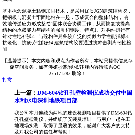
基本概念混凝土粘钢加固技术，是采用优质JGN建筑结构胶，
把钢板与混凝土牢固地粘在一起，形成复合的整体结构， 有
效地传递应力形成整?加固体联合协调工作，从而恢复或提高
结构的承载能力与结构的强度和钢度。特点1、对构件进行有
针对性地补强2、与砼构件具备较广泛的类似力学性能指标3、
抗老化、抗疲劳性能好4.建筑结构胶要通过抗冲击剥离韧性检
测
【温馨提示】本文内容和观点为作者所有，本站只提供信息存
储空间服务，如有涉嫌抄袭/侵权/违规内容请联系QQ：
275171283 删除！
打赏
上一篇：
DM-604钻孔孔壁检测仪成功交付中国
水利水电深圳地铁项目部
我公司本月连续为两地的建设检测项目提供了DM-604钻
孔孔壁检测仪，并组织了安装及培训，与用户一起在工
地现场实测，取得了显著的效果，感谢广大客户的支持
及对我公司的信任与帮助！