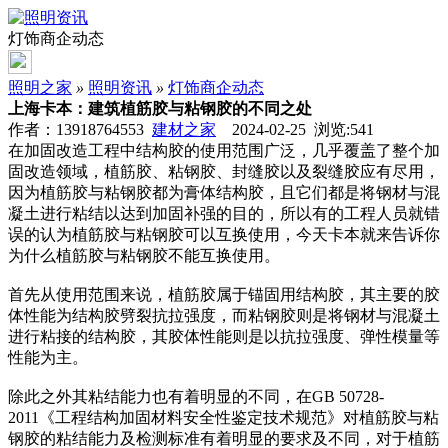
灯饰商企动态
照明之家
»
照明资讯
»
灯饰商企动态
上海卡本：建筑植筋胶与粘钢胶的不同之处
作者：13918764553
建材之家
2024-02-25 浏览:
541
在加固改造工程中结构胶的使用范围广泛，几乎覆盖了整个加
固改造领域，植筋胶、粘钢胶、封缝胶以及裂缝胶应有尽用，
因为植筋胶与粘钢胶都为膏体结构胶，且它们都是将钢材与混
凝土进行粘结以达到加固补强的目的，所以有的工程人员就错
误的认为植筋胶与粘钢胶可以互换使用，今天卡本就来告诉你
为什么植筋胶与粘钢胶不能互换使用。
首先从使用范围来说，植筋胶属于锚固用结构胶，其主要的胶
体性能为结构胶劈裂抗拉强度，而粘钢胶则是将钢材与混凝土
进行粘接的结构胶，其胶体性能则是以抗拉强度、弹性模量等
性能为主。
除此之外其粘结能力也有着明显的不同，在GB 50728-
2011《工程结构加固材料安全性鉴定技术规范》对植筋胶与粘
钢胶的粘结能力及检测标准有着明显的要求及不同，对于植筋